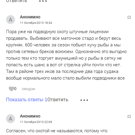
Ответить
Анонимно
11 Октября 2013
18:34
Пора уже на подводную охоту штучные лицензии
продавать. Выбивают все маточное стадо и берут весь
крупняк. 600 человек за сезон побьют кучу рыбы а мы
против сетевых бреков воююем. Однозначно это выгодно
только тем кто торгует амуницией но у рыбы в сетку не
попасть есть шанс а вот от стрелка уйти почти что нет.
Там в районе трех иков за последние два года судака
вообще нормального мало стало выбили подводники все
0
эмодзи
Ответить
Показать ответы 1
Анонимно
11 Октября 2013
22:08
Согласен, что охотой не называются, потому что