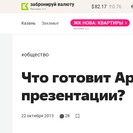
забронируй валюту
$
82.17
0.76
Казань
Закамье
общество
#
Что готовит Ap
презентации?
22 октября 2013
28