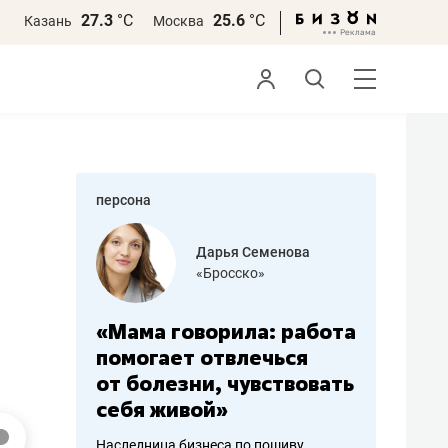
27.3
°С
25.6
°С
Казань
Москва
персона
бодец
Дарья Семенова
 решения»
«Бросско»
«Мама говорила: работа
«Не зна
вообще,
помогает отвлечься
правил,
от болезни, чувствовать
потерят
себя живой»
полгода
ирмы
Наследница бизнеса по пошиву
Как бизнесу 