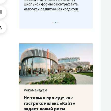
н, дотошных
школьной формы о контрафакте,
рынки, почем
осах мастеров
налогах и развитии без кредитов
чем интересе
Рекомендуем
Рекоме
аждые
Не только про еду: как
Элитн
канал»
гастрокомплекс «Кайт»
и бре
рии
задает новый ритм
гаран