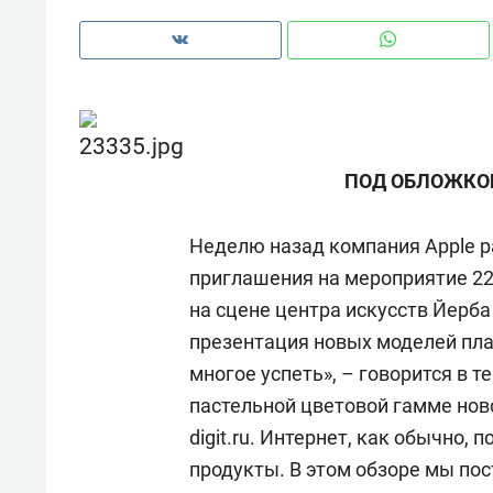
ПОД ОБЛОЖКО
Неделю назад компания Apple 
приглашения на мероприятие 22
на сцене центра искусств Йерба
презентация новых моделей пла
многое успеть», – говорится в 
Рекомендуем
Рекоме
пастельной цветовой гамме нов
и Face
Опыт выживания в дикой
Мекси
digit.ru. Интернет, как обычно, 
 будет
природе, работа
и ваго
продукты. В этом обзоре мы пос
ва»
с ментальным и физическим
в Мен