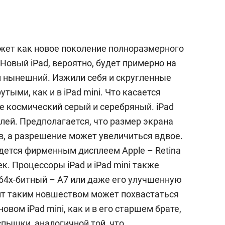
а Героев»
Казани
ажет как новое поколение полноразмерного
. Новый iPad, вероятно, будет примерно на
ем нынешний. Изжили себя и скругленные
утыми, как и в iPad mini. Что касается
же космический серый и серебряный. iPad
плей. Предполагается, что размер экрана
в, а разрешение может увеличиться вдвое.
едется фирменным дисплеем Apple – Retina
к. Процессоры iPad и iPad mini также
64x-битный – A7 или даже его улучшенную
нт таким новшеством может похвастаться
новом iPad mini, как и в его старшем брате,
пышки, аналогичной той, что