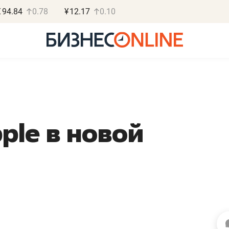
€
94.84
0.78
¥
12.17
0.10
ple в новой
Василь Мазитов
Роман О
МАРТ
«Готовые
«Не зная местных
«Мне лучше
правил, бизнес может
не заработать 
потерять минимум
чем потерять
полгода»
репутацию»
Как бизнесу выйти на зарубежные
Владелец отделочной ф