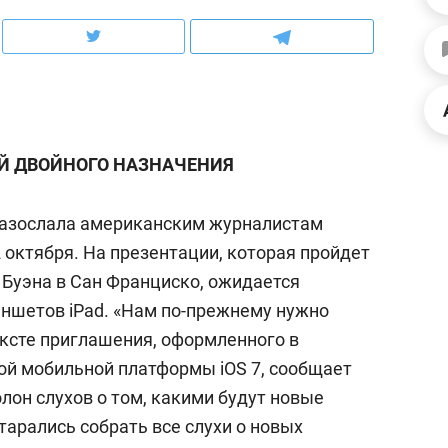
рынки, почему надо знать аксакалов и
о трехкратном росте це
чем интересен Оман?
клиентах и чудных запр
Й ДВОЙНОГО НАЗНАЧЕНИЯ
разослала американским журналистам
 октября. На презентации, которая пройдет
 Буэна в Сан Франциско, ожидается
ншетов iPad. «Нам по-прежнему нужно
тексте приглашения, оформленного в
ндуем
Рекомендуем
ой мобильной платформы iOS 7, сообщает
ка, рок-концерт
«Прорывы случались к
полон слухов о том, какими будут новые
н с чак-чаком: как
30 метров»: как «Водо
тарались собрать все слухи о новых
делеевске прошла
лечит подземные арте