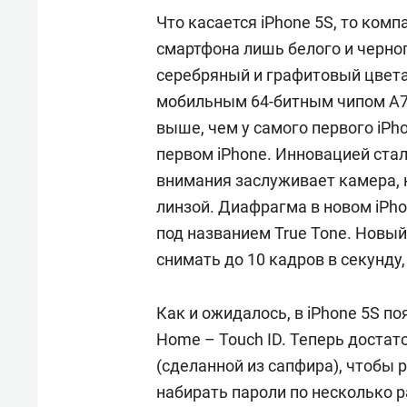
Что касается iPhone 5S, то ком
смартфона лишь белого и черног
серебряный и графитовый цвета.
мобильным 64-битным чипом А7.
выше, чем у самого первого iPho
первом iPhone. Инновацией ста
внимания заслуживает камера, 
линзой. Диафрагма в новом iPho
под названием True Tone. Новы
снимать до 10 кадров в секунду,
Как и ожидалось, в iPhone 5S п
Home – Touch ID. Теперь достат
(сделанной из сапфира), чтобы 
набирать пароли по несколько 