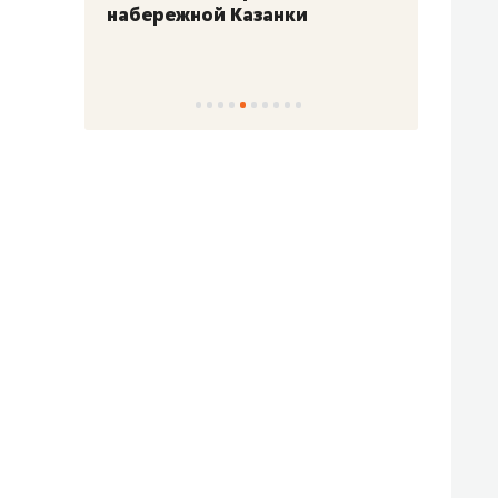
набережной Казанки
«Барк
«Рез