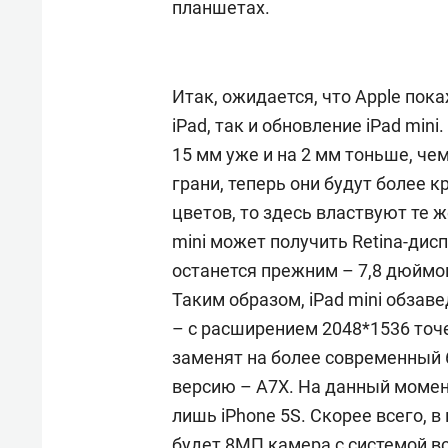
планшетах.
состоянием как основа
«Гонк
антихрупких команд
Итак, ожидается, что Apple пок
iPad, так и обновление iPad mini
15 мм уже и на 2 мм тоньше, ч
грани, теперь они будут более кр
цветов, то здесь властвуют те 
mini может получить Retina-дис
останется прежним – 7,8 дюймо
Таким образом, iPad mini обзав
– с расширением 2048*1536 точе
заменят на более современный 
версию – A7X. На данный моме
лишь iPhone 5S. Скорее всего, в 
будет 8МП камера с системой вс