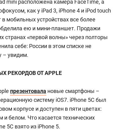
Pad mini расположена камера FaceTime, а
окусом, как у iPad 3, iPhone 4 и iPod touch
 в мобильных устройствах все более
 обделила ею и мини-планшет. Продажи
их странах «первой волны» через полторы
енила себе: России в этом списке не
у – увидим.
Х РЕКОРДОВ ОТ
APPLE
pple
презентовала
новые смартфоны –
перационную систему iOS7. iPhone 5С был
вом корпусе и доступен в пяти цветах:
м и белом. Что касается технических
e 5С взято из iPhone 5.