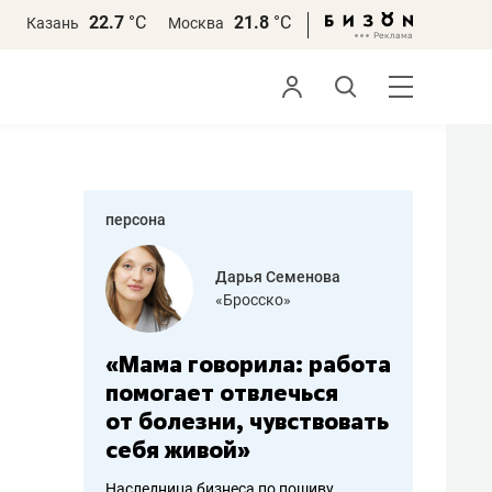
22.7
°С
21.8
°С
Казань
Москва
персона
бодец
Дарья Семенова
 решения»
«Бросско»
«Мама говорила: работа
«Не зна
вообще,
помогает отвлечься
правил,
от болезни, чувствовать
потерят
себя живой»
полгода
ирмы
Наследница бизнеса по пошиву
Как бизнесу 