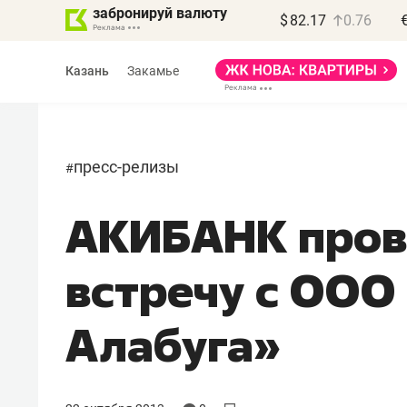
забронируй валюту
$
82.17
0.76
Казань
Закамье
пресс-релизы
#
АКИБАНК пров
встречу с ОО
Алабуга»