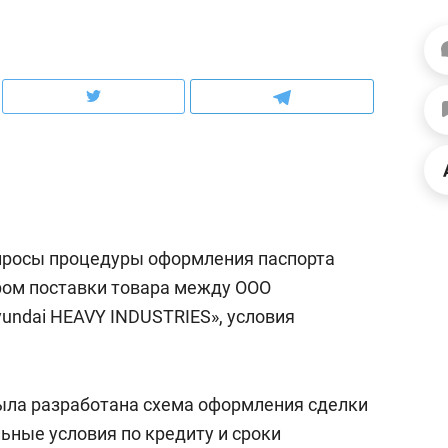
рынки, почему надо знать аксакалов и
о трехкратном росте це
чем интересен Оман?
клиентах и чудных запр
опросы процедуры оформления паспорта
ором поставки товара между ООО
undai HEAVY INDUSTRIES», условия
ндуем
Рекомендуем
ка, рок-концерт
«Прорывы случались к
была разработана схема оформления сделки
н с чак-чаком: как
30 метров»: как «Водо
льные условия по кредиту и сроки
делеевске прошла
лечит подземные арте