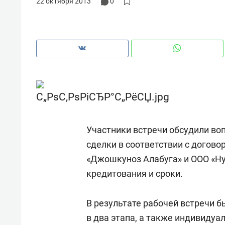
22 октября 2013
0
Участники встречи обсудили в
сделки в соответствии с догов
«Джошкуноз Алабуга» и ООО «Hy
кредитования и сроки.
Рекомендуем
Рекоме
и Face
Опыт выживания в дикой
Мекси
В результате рабочей встречи 
 будет
природе, работа
и ваго
в два этапа, а также индивидуа
ва»
с ментальным и физическим
в Мен