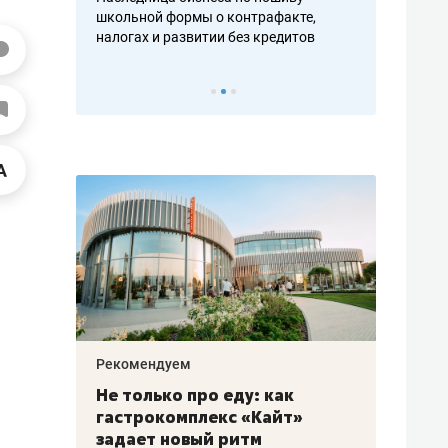
н, дотошных
школьной формы о контрафакте,
рынки, почем
осах мастеров
налогах и развитии без кредитов
чем интересе
Рекомендуем
Рекоме
аждые
Не только про еду: как
Элитн
канал»
гастрокомплекс «Кайт»
и бре
рии
задает новый ритм
гаран