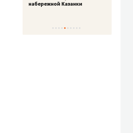
набережной Казанки
«Барк
«Рез