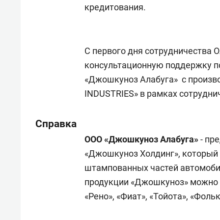
состоянием как основа
«Гонк
кредитования.
антихрупких команд
С первого дня сотрудничества
консультационную поддержку п
«Джошкуноз Алабуга» с произв
INDUSTRIES» в рамках сотрудниче
Справка
ООО «Джошкуноз Алабуга»
- пр
«Джошкуноз Холдинг», который 
штампованных частей автомоби
продукции «Джошкуноз» можно 
«Рено», «Фиат», «Тойота», «Фоль