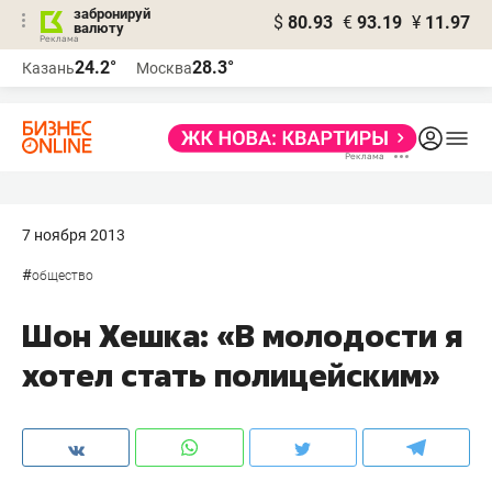
забронируй
$
80.93
€
93.19
¥
11.97
валюту
24.2°
28.3°
Казань
Москва
7 ноября 2013
#
общество
Шон Хешка: «В молодости я
хотел стать полицейским»