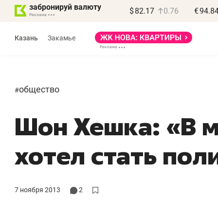
забронируй валюту
$
82.17
0.76
€
94.8
Казань
Закамье
общество
#
Шон Хешка: «В 
Василь Мазитов
МАРТ
хотел стать по
«Не зная местных
«
правил, бизнес может
н
потерять минимум
ч
7 ноября 2013
2
полгода»
р
Как бизнесу выйти на зарубежные
Вл