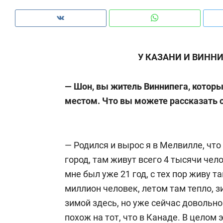
рынки, почему надо знать аксакалов и
о 
чем интересен Оман?
кл
У КАЗАНИ И ВИНН
— Шон, вы житель Виннипега, котор
местом. Что вы можете рассказать 
— Родился и вырос я в Мелвилле, что
город, там живут всего 4 тысячи чело
мне был уже 21 год, с тех пор живу т
Рекомендуем
Рекомендуем
миллион человек, летом там тепло, з
Как ГК «МИР ГРУПП» и ВТБ
150 камер 
зимой здесь, но уже сейчас довольно
создают оазис жилого
ID вместо 
похож на тот, что в Канаде. В целом
комфорта под Казанью
безопаснос