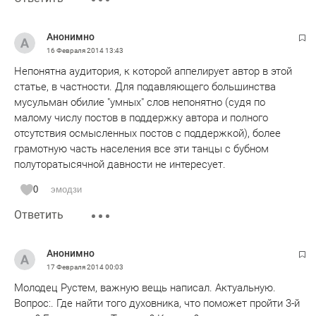
религиозный клерк, который увлекается философией.
Анонимно
16 Февраля 2014
13:43
Непонятна аудитория, к которой аппелирует автор в этой
статье, в частности. Для подавляющего большинства
мусульман обилие "умных" слов непонятно (судя по
малому числу постов в поддержку автора и полного
отсутствия осмысленных постов с поддержкой), более
грамотную часть населения все эти танцы с бубном
полуторатысячной давности не интересует.
0
эмодзи
Ответить
Анонимно
17 Февраля 2014
00:03
Молодец Рустем, важную вещь написал. Актуальную.
Вопрос:. Где найти того духовника, что поможет пройти 3-й