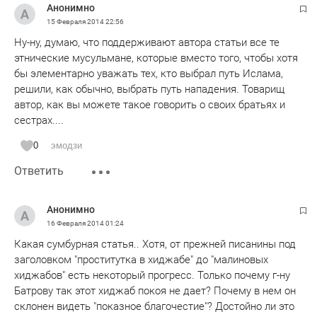
Анонимно
15 Февраля 2014
22:56
Ну-ну, думаю, что поддерживают автора статьи все те
этнические мусульмане, которые вместо того, чтобы хотя
бы элементарно уважать тех, кто выбрал путь Ислама,
решили, как обычно, выбрать путь нападения. Товарищ
автор, как вы можете такое говорить о своих братьях и
сестрах....
0
эмодзи
Ответить
Анонимно
16 Февраля 2014
01:24
Какая сумбурная статья.. Хотя, от прежней писанины под
заголовком "проститутка в хиджабе" до "малиновых
хиджабов" есть некоторый прогресс. Только почему г-ну
Батрову так этот хиджаб покоя не дает? Почему в нем он
склонен видеть "показное благочестие"? Достойно ли это