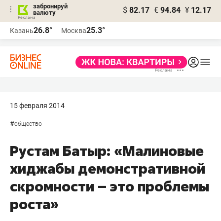
забронируй
$
82.17
€
94.84
¥
12.17
валюту
26.8°
25.3°
Казань
Москва
15 февраля 2014
#
общество
Рустам Батыр: «Малиновые
хиджабы демонстративной
скромности – это проблемы
роста»