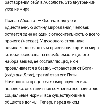
растворения себя в Абсолюте. Это внутренний
уход из мира.
Познав Абсолют — Окончательную и
Единственную истину мироздания, человек
остается один на один с относительностью всего
прочего (
масива
). У духовного странника
начинает рассыпаться привычная картина мира,
которая основана на незыблемости целого
набора вещей, ее составляющих, и он
проваливается в бездну «странствия от Бога»
(
сейр ани Ллях
), третий этап его Пути.
Начинаются процессы «саморазрушения»
человека: он ставит под сомнения все принятые
социальные нормы, все существующие в
обществе догмы. Теперь перед ликом