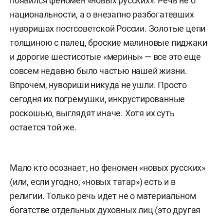
появился феномен «новых русских». Речь не о
национальности, а о внезапно разбогатевших
нуворишах постсоветской России. Золотые цепи
толщиною с палец, броские малиновые пиджаки
и дорогие шестисотые «мерины» — все это еще
совсем недавно было частью нашей жизни.
Впрочем, нувориши никуда не ушли. Просто
сегодня их погремушки, инкрустированные
роскошью, выглядят иначе. Хотя их суть
остается той же.
Мало кто осознает, но феномен «новых русских»
(или, если угодно, «новых татар») есть и в
религии. Только речь идет не о материальном
богатстве отдельных духовных лиц (это другая