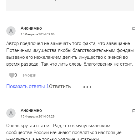
Анонимно
15 Февраля 2014
09:06
Автор предпочел не замечать того факта, что завещание
Потаниным имущества якобы благотворительным фондам
вызвано его нежеланием делить имущество с женой во
время развода. Так что лить слезы благоговения не стоит.
0
эмодзи
Ответить
Показать ответы 1
Анонимно
15 Февраля 2014
09:29
Очень крутая статья. Рад, что в мусульманском
сообществе России начинают появляться настоящие
мыслители, а не только ходячие цитатники.