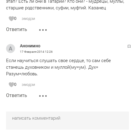
этап? Есть ли они в Татарии? Кто они? - мудрецы, муллы,
старшие родственники, суфии, муфтий. Казанец
0
эмодзи
Ответить
Анонимно
17 Февраля 2014
12:26
Если научиться слушать свое сердце, то сам себе
станешь духовником и муллой(му=ум). Дух=
Разум=любовь.
0
эмодзи
Ответить