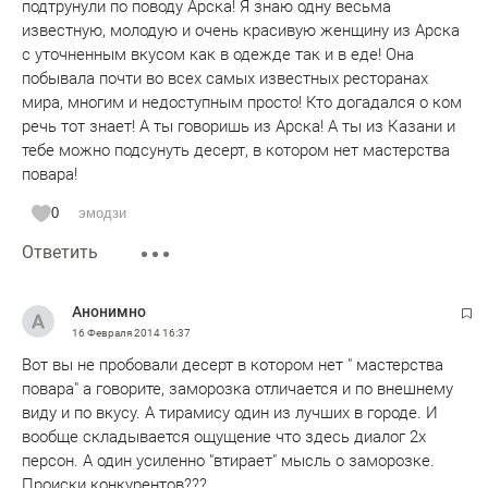
подтрунули по поводу Арска! Я знаю одну весьма
известную, молодую и очень красивую женщину из Арска
с уточненным вкусом как в одежде так и в еде! Она
побывала почти во всех самых известных ресторанах
мира, многим и недоступным просто! Кто догадался о ком
речь тот знает! А ты говоришь из Арска! А ты из Казани и
тебе можно подсунуть десерт, в котором нет мастерства
повара!
0
эмодзи
Ответить
Анонимно
16 Февраля 2014
16:37
Вот вы не пробовали десерт в котором нет " мастерства
повара" а говорите, заморозка отличается и по внешнему
виду и по вкусу. А тирамису один из лучших в городе. И
вообще складывается ощущение что здесь диалог 2х
персон. А один усиленно "втирает" мысль о заморозке.
Происки конкурентов???