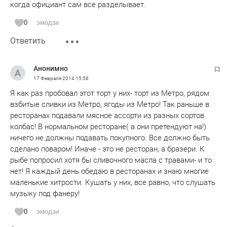
когда официант сам все разделывает.
0
эмодзи
Ответить
Анонимно
17 Февраля 2014
15:58
Я как раз пробовал этот торт у них- торт из Метро, рядом
взбитые сливки из Метро, ягоды из Метро! Так раньше в
ресторанах подавали мясное ассорти из разных сортов
колбас! В нормальном ресторане( а они претендуют на!)
ничего не должны подавать покупного. Все должно быть
сделано поваром! Иначе - это не ресторан, а бразери. К
рыбе попросил хотя бы сливочного масла с травами- и то
нет! Я каждый день обедаю в ресторанах и знаю многие
маленькие хитрости. Кушать у них, все равно, что слушать
музыку под фанеру!
0
эмодзи