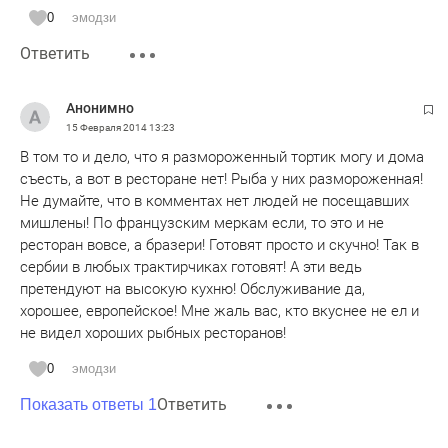
специализировался на рыбе, да и команда вся была
0
эмодзи
другая, были местные повара и официанты.
Ответить
Анонимно
15 Февраля 2014
13:23
В том то и дело, что я размороженный тортик могу и дома
съесть, а вот в ресторане нет! Рыба у них размороженная!
Не думайте, что в комментах нет людей не посещавших
мишлены! По французским меркам если, то это и не
ресторан вовсе, а бразери! Готовят просто и скучно! Так в
сербии в любых трактирчиках готовят! А эти ведь
претендуют на высокую кухню! Обслуживание да,
хорошее, европейское! Мне жаль вас, кто вкуснее не ел и
не видел хороших рыбных ресторанов!
0
эмодзи
Ответить
Показать ответы 1