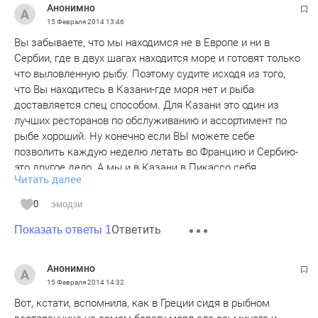
Анонимно
15 Февраля 2014
13:46
Вы забываете, что мы находимся не в Европе и ни в
Сербии, где в двух шагах находится море и готовят только
что выловленную рыбу. Поэтому судите исходя из того,
что Вы находитесь в Казани-где моря нет и рыба
доставляется спец способом. Для Казани это один из
лучших ресторанов по обслуживанию и ассортимент по
рыбе хороший. Ну конечно если ВЫ можете себе
позволить каждую неделю летать во Францию и Сербию-
это другое дело. А мы и в Казани в Пикассо себя
Читать далее
побалуем, т.к. нас ресторан устраивает... А Вы ешьте
тортик дома и вспоминайте Францию и мишленоские
0
эмодзи
звезды....
Ответить
Показать ответы 1
Анонимно
15 Февраля 2014
14:32
Вот, кстати, вспомнила, как в Греции сидя в рыбном