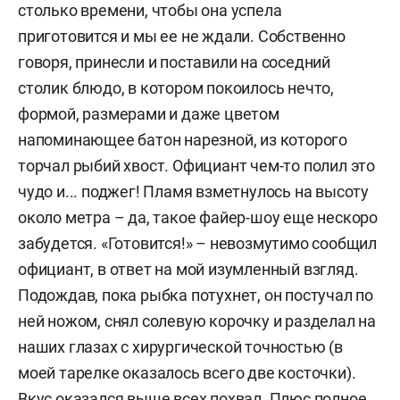
столько времени, чтобы она успела
приготовится и мы ее не ждали. Собственно
говоря, принесли и поставили на соседний
столик блюдо, в котором покоилось нечто,
формой, размерами и даже цветом
напоминающее батон нарезной, из которого
торчал рыбий хвост. Официант чем-то полил это
чудо и... поджег! Пламя взметнулось на высоту
около метра – да, такое файер-шоу еще нескоро
забудется. «Готовится!» – невозмутимо сообщил
официант, в ответ на мой изумленный взгляд.
Подождав, пока рыбка потухнет, он постучал по
ней ножом, снял солевую корочку и разделал на
наших глазах с хирургической точностью (в
моей тарелке оказалось всего две косточки).
Вкус оказался выше всех похвал. Плюс полное