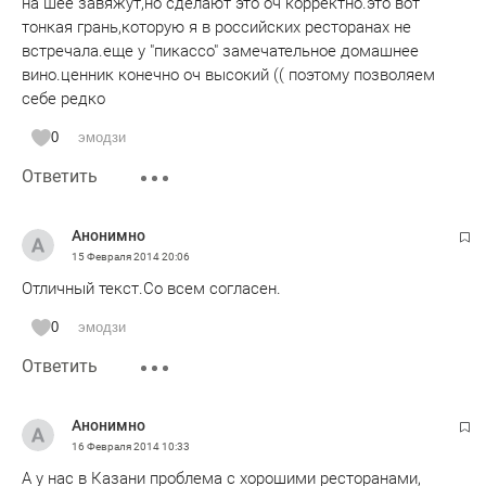
на шее завяжут,но сделают это оч корректно.это вот
тонкая грань,которую я в российских ресторанах не
встречала.еще у "пикассо" замечательное домашнее
вино.ценник конечно оч высокий (( поэтому позволяем
себе редко
0
эмодзи
Ответить
Анонимно
15 Февраля 2014
20:06
Отличный текст.Со всем согласен.
0
эмодзи
Ответить
Анонимно
16 Февраля 2014
10:33
А у нас в Казани проблема с хорошими ресторанами,