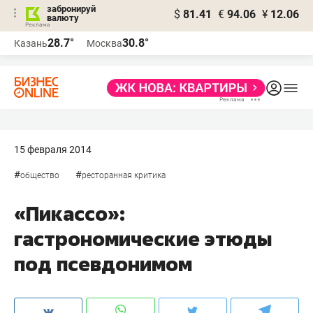
забронируй
$
81.41
€
94.06
¥
12.06
валюту
28.7°
30.8°
Казань
Москва
15 февраля 2014
#
#
общество
ресторанная критика
«Пикассо»:
гастрономические этюды
под псевдонимом