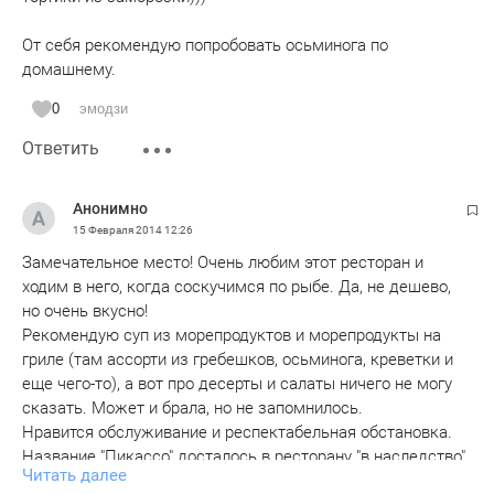
От себя рекомендую попробовать осьминога по
домашнему.
0
эмодзи
Ответить
Анонимно
15 Февраля 2014
12:26
Замечательное место! Очень любим этот ресторан и
ходим в него, когда соскучимся по рыбе. Да, не дешево,
но очень вкусно!
Рекомендую суп из морепродуктов и морепродукты на
гриле (там ассорти из гребешков, осьминога, креветки и
еще чего-то), а вот про десерты и салаты ничего не могу
сказать. Может и брала, но не запомнилось.
Нравится обслуживание и респектабельная обстановка.
Название "Пикассо" досталось в ресторану "в наследство",
Читать далее
на этом месте давно уже этот ресторан, раньше он не