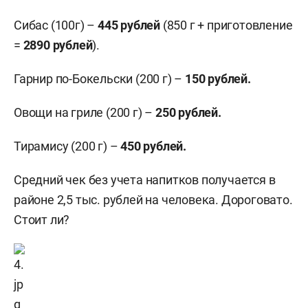
Сибас (100г) –
445 р
ублей
(850 г + приготовление
=
2890 р
ублей
).
Гарнир по-Бокельски (200 г) –
150 р
ублей
.
Овощи на гриле (200 г) –
250 р
ублей
.
Тирамису (200 г) –
450 р
ублей
.
Средний чек без учета напитков получается в
районе 2,5 тыс. рублей на человека. Дороговато.
Стоит ли?