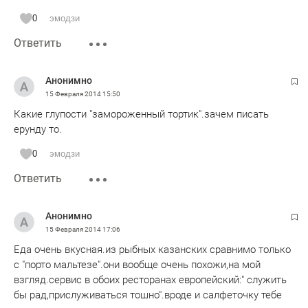
0
эмодзи
Ответить
Анонимно
15 Февраля 2014
15:50
Какие глупости "замороженный тортик".зачем писать
ерунду то.
0
эмодзи
Ответить
Анонимно
15 Февраля 2014
17:06
Еда очень вкусная.из рыбных казанских сравнимо только
с "порто мальтезе".они вообще очень похожи,на мой
взгляд.сервис в обоих ресторанах европейский:" служить
бы рад,прислуживаться тошно".вроде и салфеточку тебе