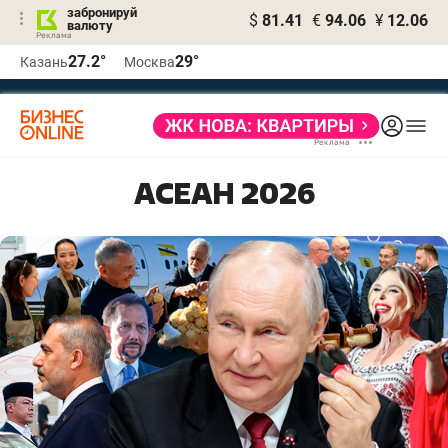
забронируй
$
81.41
€
94.06
¥
12.06
валюту
27.2°
29°
Казань
Москва
АСЕАН 2026