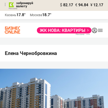
забронируй
$
82.17
€
94.84
¥
12.17
валюту
17.8°
18.7°
Казань
Москва
Елена Чернобровкина