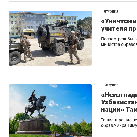
#
турция
«Уничтожит
учителя п
После стрельбы в
министра образов
#
ахунов
«Неизглади
Узбекиста
нации» Та
Ташкент решил не
образ Амира Тиму