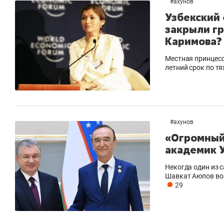
#
ахунов
Узбекский
закрыли г
Каримова?
Местная принцесс
летний срок по т
#
ахунов
«Огромный 
академик У
Некогда один из 
Шавкат Аюпов во
29