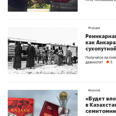
#
турция
Реинкарна
как Анкара
сухопутно
Получится ли пов
давности?
5
#
ахунов
«Будет вло
в Казахста
семитомни