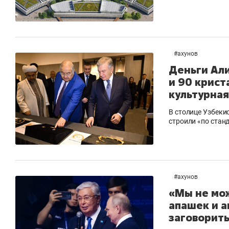
#
ахунов
Деньги Ал
и 90 крист
культурная
В столице Узбеки
строили «по стан
#
ахунов
«Мы не мо
апашек и а
заговорить