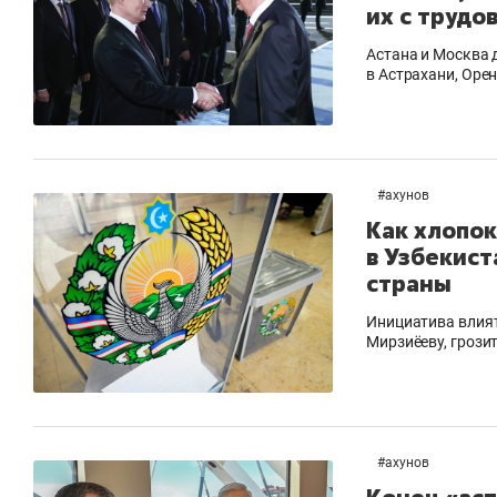
их с труд
Астана и Москва 
в Астрахани, Оре
#
ахунов
Как хлопок
в Узбекист
страны
Инициатива влият
Мирзиёеву, грози
#
ахунов