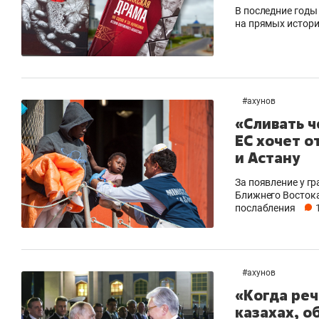
В последние год
на прямых истор
#
ахунов
«Сливать ч
ЕС хочет о
и Астану
За появление у гр
Ближнего Восток
послабления
#
ахунов
«Когда реч
казахах, о