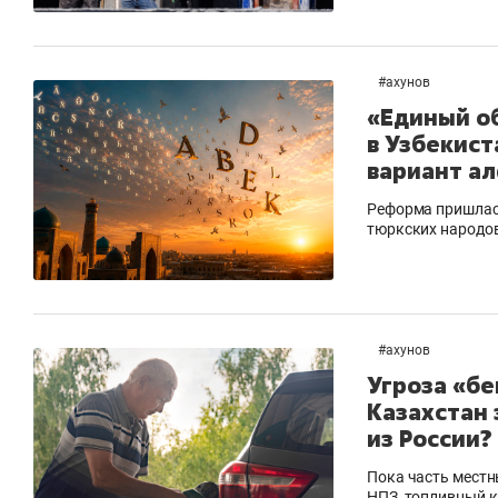
#
ахунов
«Единый о
в Узбекист
вариант а
Реформа пришлась
тюркских народов
#
ахунов
Угроза «бе
Казахстан
из России?
Пока часть местн
НПЗ, топливный к