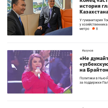
Конец «ас
история гл
Казахстан
У гуманитария То
у хозяйственника
метро
8
#
ахунов
«Не думайт
«узбекскую
на Брайто
Политики в Нью-Й
за поддержки Пал