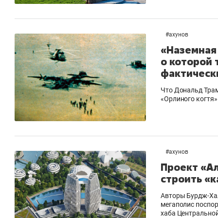
#
ахунов
«Наземная
о которой 
фактическ
Что Дональд Трамп
«Орлиного когтя
#
ахунов
Проект «Ал
строить «к
Авторы Бурдж-Ха
мегаполис поспор
хаба Центрально