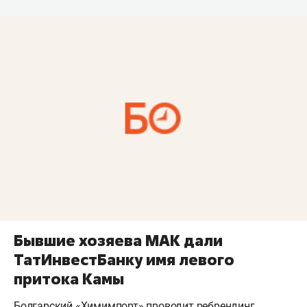
Бывшие хозяева МАК дали
ТатИнвестБанку имя левого
притока Камы
Болгарский «Химимпорт» проводит ребрендинг