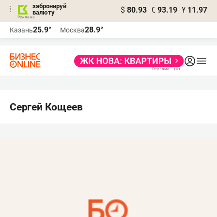
забронируй
$
80.93
€
93.19
¥
11.97
валюту
25.9°
28.9°
Казань
Москва
Сергей Кощеев