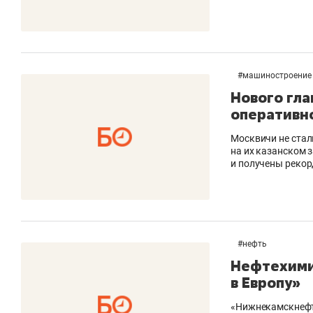
#
машиностроение
Нового гл
оперативн
Москвичи не стали
на их казанском 
и получены рекор
#
нефть
Нефтехими
в Европу»
«Нижнекамскнефте