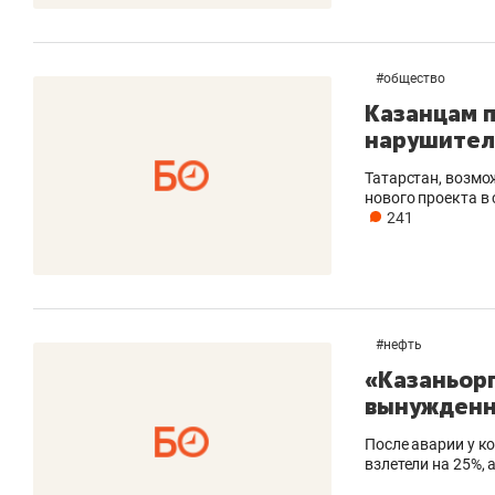
#
общество
Казанцам 
нарушител
Татарстан, возмо
нового проекта в
241
#
нефть
«Казаньор
вынужденн
После аварии у к
взлетели на 25%, а