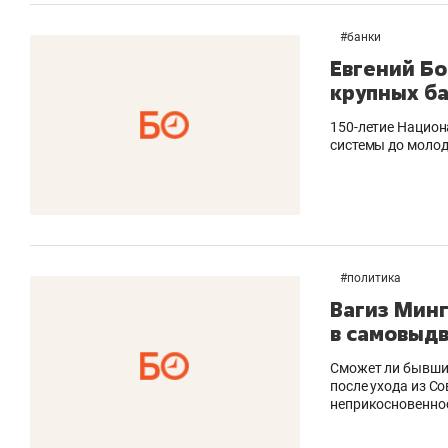
#
банки
Евгений Б
крупных ба
150-летие Национ
системы до моло
#
политика
Вагиз Минг
в самовыд
Сможет ли бывши
после ухода из С
неприкосновенно