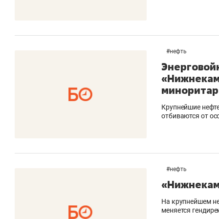
#
нефть
Энерговойн
«Нижнекам
миноритар
Крупнейшие нефте
отбиваются от ос
#
нефть
«Нижнекам
На крупнейшем не
меняется гендире