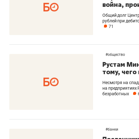
война, про
Общий долг Центр
рублей при дебит
71
#
общество
Рустам Ми
тому, чего
Несмотря на спад
на предприятиях 
безработных
#
банки