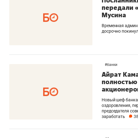
Посланник
передали 
Мусина
Временная админи
досрочно покину
#
банки
Айрат Кама
полностью 
акционеро
Новый шеф банка,
оздоровления, пе
председателя сов
заработать
3