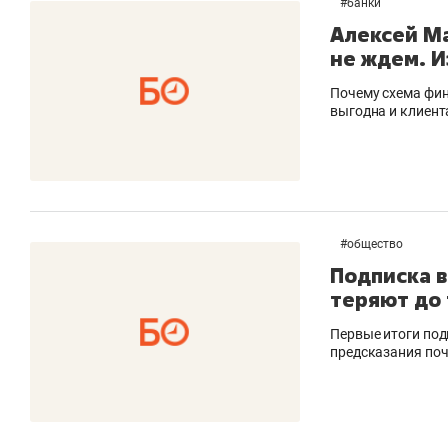
#
банки
Алексей Ма
не ждем. И
Почему схема фин
выгодна и клиента
#
общество
Подписка в
теряют до
Первые итоги по
предсказания по