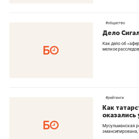
#
общество
Дело Сигал
Как дело об «афе
мелкое расследо
#
рейтинги
Как татар
оказались
Мусульманская ре
эмансипирована, 