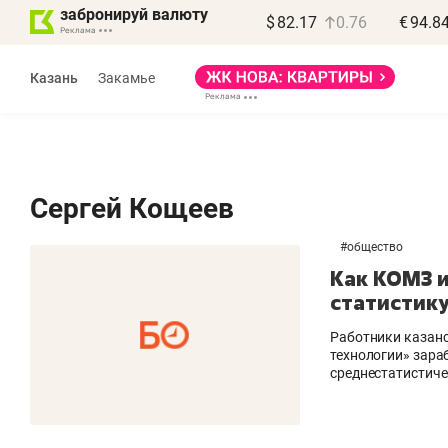
забронируй валюту
$
82.17
0.76
€
94.8
Казань
Закамье
Сергей Кощеев
#
общество
Василь Мазитов
Как КОМЗ 
МАРТ
статистику
«Не зная местных
«
Работники казан
правил, бизнес может
н
технологии» зара
среднестатистиче
потерять минимум
ч
полгода»
р
Как бизнесу выйти на зарубежные
Вл