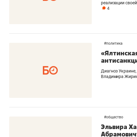
реализации своей
4
#
политика
«Ялтинская
антисанкц
Диагноз Украине,
Владимира Жири
#
общество
Эльвира Ха
Абрамовичу