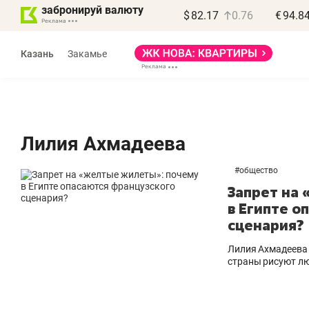
забронируй валюту
$
82.17
0.76
€
94.8
Казань
Закамье
Лилия Ахмадеева
#
общество
Василь Мазитов
Запрет на
МАРТ
в Египте о
сценария?
«Не зная местных
«
правил, бизнес может
н
Лилия Ахмадеева 
потерять минимум
ч
страны рисуют лю
полгода»
р
Как бизнесу выйти на зарубежные
Вл