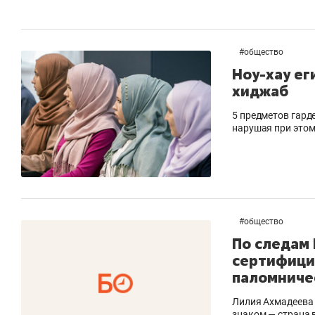
#
общество
Ноу-хау ег
хиджаб
5 предметов гард
нарушая при это
#
общество
По следам 
сертифици
паломниче
Лилия Ахмадеева 
знаком — страна 