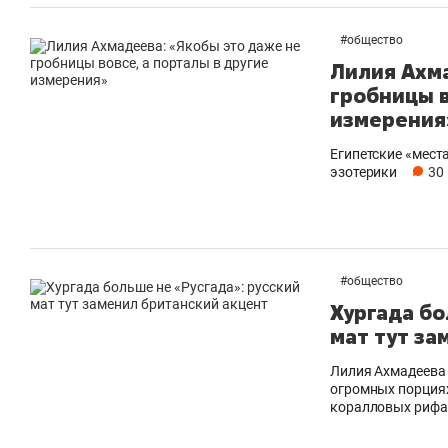
рынки, почему надо знать аксакалов и
о 
чем интересен Оман?
кл
#
общество
Лилия Ахма
гробницы в
измерения
Египетские «мест
эзотерики
30
#
общество
Хургада бо
мат тут за
Рекомендуем
Рекомендуем
Лилия Ахмадеева у
огромных порциях
Как ГК «МИР ГРУПП» и ВТБ
150 камер 
коралловых рифах
создают оазис жилого
ID вместо 
комфорта под Казанью
безопаснос