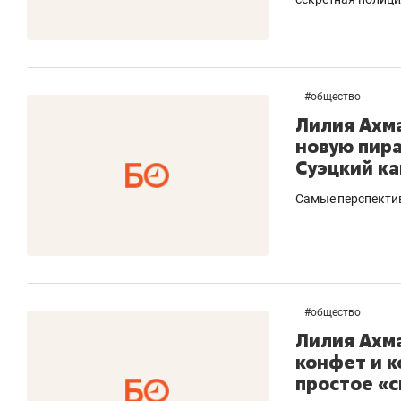
#
общество
Лилия Ахма
новую пир
Суэцкий к
Самые перспекти
#
общество
Лилия Ахм
конфет и к
простое «