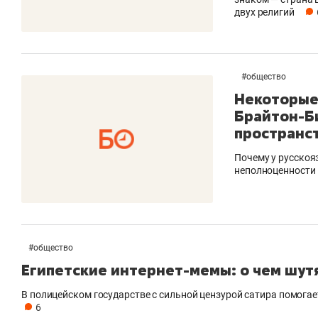
двух религий
#
общество
Некоторые
Брайтон-Би
пространс
Почему у русскоя
неполноценности
#
общество
Египетские интернет-мемы: о чем шут
В полицейском государстве с сильной цензурой сатира помог
6