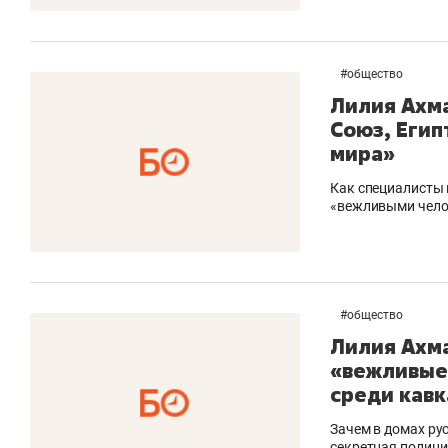
#
общество
Лилия Ахма
Союз, Егип
мира»
Как специалисты 
«вежливыми чело
#
общество
Лилия Ахм
«вежливые
среди кавк
Зачем в домах ру
секретная полици