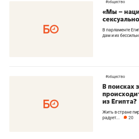
#
общество
«Мы – наци
сексуальн
В парламенте Еги
дам и их бессиль
#
общество
В поисках 
происходит
из Египта?
Жить в стране пи
радует...
20