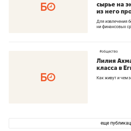
сырье на э
из него пр
Для извлечения б
ни финансовых с
#
общество
Лилия Ахм
класса в Е
Как живут и чем 
еще публика