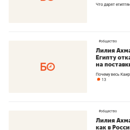
Что дарят египт
#
общество
Лилия Ахма
Египту отк
на поставк
Почему весь Каир
13
#
общество
Лилия Ахма
как в Росс