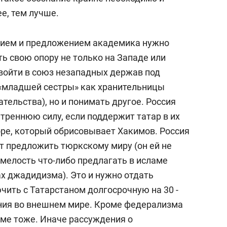
ее, тем лучше.
ением и предложением академика нужно
ть свою опору не только на Западе или
 войти в союз незападных держав под
 «младшей сестры» как хранительницы
ельства), но и понимать другое. Россия
треннюю силу, если поддержит татар в их
оре, который обрисовывает Хакимов. Россия
т предложить тюркскому миру (он ей не
 смелость что-либо предлагать в исламе
х джадидизма). Это и нужно отдать
чить с Татарстаном долгосрочную на 30 -
ния во внешнем мире. Кроме федерализма
мме тоже. Иначе рассуждения о