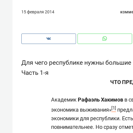
15 февраля 2014
комме
Для чего республике нужны большие
Часть 1-я
ЧТО ПРЕ
Академик
Рафаэль Хакимов
в с
[1]
Рекомендуем
Рекоме
экономика выживания»
предла
и Face
Опыт выживания в дикой
Мекси
экономики для республики. Ест
 будет
природе, работа
и ваго
повнимательнее. Но сразу отмет
ва»
с ментальным и физическим
в Мен