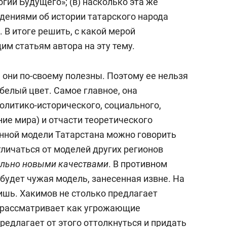
огии Будущего»; (в) насколько эта же
ждениями об истории татарского народа
 В итоге решить, с какой мерой
им статьям автора на эту тему.
 они по-своему полезны. Поэтому ее нельзя
белый цвет. Самое главное, она
олитико-исторического, социального,
ие мира) и отчасти теоретического
енной модели Татарстана можно говорить
отличаться от моделей других регионов
ально новыми качествами
. В противном
 будет чужая модель, занесенная извне. На
ишь. Хакимов не столько предлагает
х рассматривает как угрожающие
предлагает от этого оттолкнуться и придать