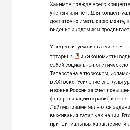
Хакимов прежде всего концептуа
ученый или нет. Для концептуал
достаточно иметь свою мечту, в
видение академик и продвигает
У рецензируемой статьи есть пр
[3]
татарин?»
и «Экономисты водил
собой социально-политическую 
Татарстана в тюркском, исламс
в XXI веке. Усиление его культ
и вовне России за счет повыше
федерализации страны) и своего
Лейтмотивами являются задач
выживания татар как нации. Вт
принципиальных характеристик