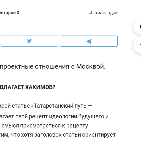
рынки, почему надо знать аксакалов и
о трехкратном росте це
чем интересен Оман?
клиентах и чудных запр
нтарии 0
в закладки
 проектные отношения с Москвой.
ДЛАГАЕТ ХАКИМОВ?
воей статье «Татарстанский путь —
ндуем
Рекомендуем
гает свой рецепт идеологии будущего и
ка, рок-концерт
«Прорывы случались к
ь смысл присмотреться к рецепту
н с чак-чаком: как
30 метров»: как «Водо
им, что хотя заголовок статьи ориентирует
делеевске прошла
лечит подземные арте