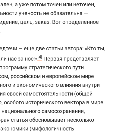
лен, а уже потом точен или неточен,
ьности ученость не обязательна —
идение, цель, заказ. Вот определенное
.
едтечи — еще две статьи автора: «Кто ты,
[4]
и нас за нос!»
Первая представляет
программу стратегического пути
ком, российском и европейском мире
урного и экономического влияния внутри
ния своей самостоятельности (общей
, особого исторического вектора в мире.
и
национального самосохранения,
орая статья обосновывает несколько
 экономики (мифологичность