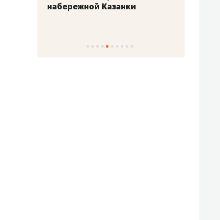
набережной Казанки
«Барк
«Рез