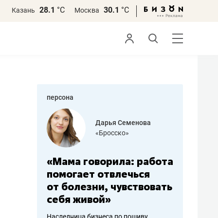
28.1
°С
30.1
°С
Казань
Москва
персона
бодец
Дарья Семенова
 решения»
«Бросско»
«Мама говорила: работа
«Не зна
вообще,
помогает отвлечься
правил,
от болезни, чувствовать
потерят
себя живой»
полгода
ирмы
Наследница бизнеса по пошиву
Как бизнесу 