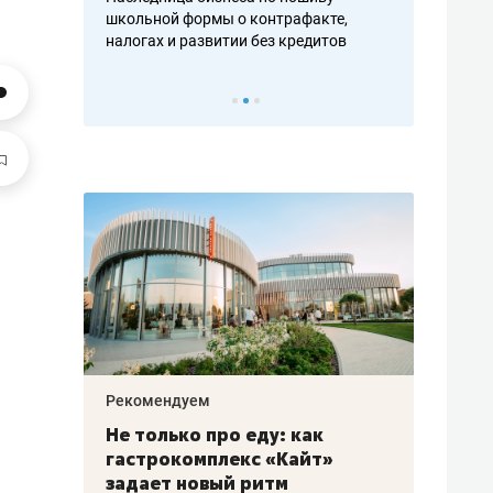
н, дотошных
школьной формы о контрафакте,
рынки, почем
осах мастеров
налогах и развитии без кредитов
чем интересе
Рекомендуем
Рекоме
аждые
Не только про еду: как
Элитн
канал»
гастрокомплекс «Кайт»
и бре
рии
задает новый ритм
гаран