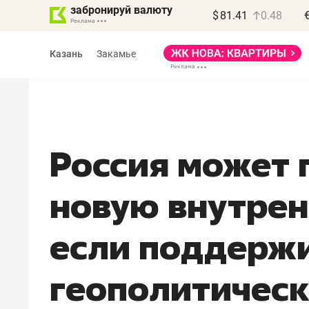
забронируй валюту
$
81.41
0.48
Казань
Закамье
Россия может 
новую внутрен
если поддержи
геополитическ