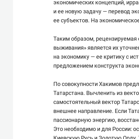
экономических концепций, ирра
и ее новую задачу — перевод э
ее субъектов. На экономическо
Таким образом, рецензируемая 
выживания» является их уточн
на экономику — ее критику с ис
предложением конструкта экон
По совокупности Хакимов предл
Татарстана. Вычленить из векто
самостоятельный вектор Татарст
внешнее направление. Если Тата
пассионарную энергию, восстан
Это необходимо и для России: ос
Киевскую Русь и Золотую Орду.