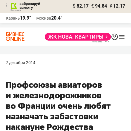
забронируй
$
82.17
€
94.84
¥
12.17
валюту
19.9°
20.4°
Казань
Москва
7 декабря 2014
Профсоюзы авиаторов
и железнодорожников
во Франции очень любят
назначать забастовки
накануне Рождества