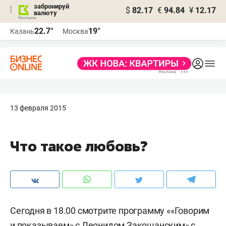
забронируй
$
82.17
€
94.84
¥
12.17
валюту
22.7°
19°
Казань
Москва
13 февраля 2015
Что такое любовь?
Сегодня в 18.00 смотрите программу ««Говорим
и показываем» с Леонидом Закошанским» с