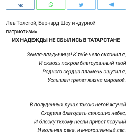
Лев Толстой, Бернард Шоу и «дурной
патриотизм»
ИХ НАДЕЖДЫ НЕ СБЫЛИСЬ В ТАТАРСТАНЕ
Земля-владычица! К тебе чело склонил я,
И сквозь покров благоуханный твой
Родного сердца пламень ощутил я,
Услышал трепет жизни мировой.
В полуденных лучах такою негой жгучей
Сходила благодать сияющих небес,
И блеску тихому несли привет певучий
И вольная река, и многошумный лес.