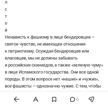
л
с
т
о
й
Ненависть к фашизму в лице бендеровцев —
святое чувство, не имеющее отношения
к патриотизму. Осуждая бендеровцев или
власовцев, мы не должны забывать
и российских скинхедов, а также «зеленую чуму»
в лице Исламского государства. Они все одной
породы. В этом вопросе нет «наших» и «чужих»,
все фашисты — однозначно чужие. С тем, чтобы
на волне общепатриотических чувств в стране
0
не выглядеть изгоем, сошлюсь на Льва
Толстого — пусть не в меру патриотичные