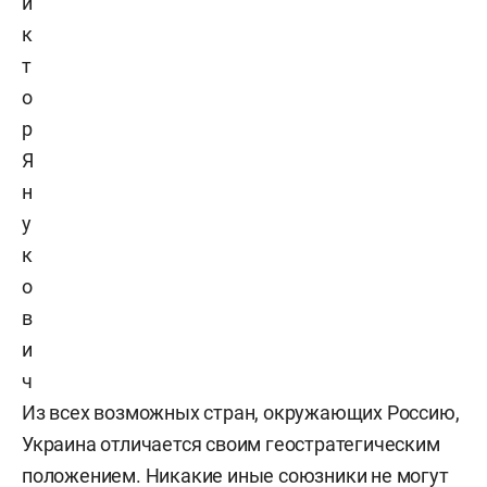
и
к
т
о
р
Я
н
у
к
о
в
и
ч
Из всех возможных стран, окружающих Россию,
Украина отличается своим геостратегическим
положением. Никакие иные союзники не могут