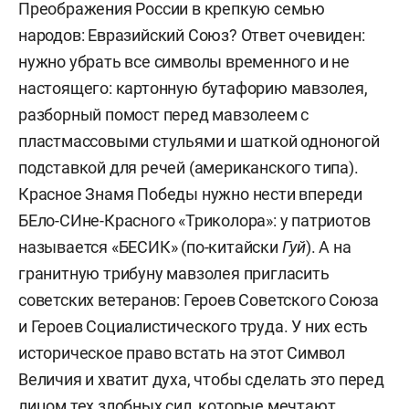
Преображения России в крепкую семью
народов: Евразийский Союз? Ответ очевиден:
нужно убрать все символы временного и не
настоящего: картонную бутафорию мавзолея,
разборный помост перед мавзолеем с
пластмассовыми стульями и шаткой одноногой
подставкой для речей (американского типа).
Красное Знамя Победы нужно нести впереди
БЕло-СИне-Красного «Триколора»: у патриотов
называется «БЕСИК» (по-китайски
Гуй
). А на
гранитную трибуну мавзолея пригласить
советских ветеранов: Героев Советского Союза
и Героев Социалистического труда. У них есть
историческое право встать на этот Символ
Величия и хватит духа, чтобы сделать это перед
лицом тех злобных сил, которые мечтают