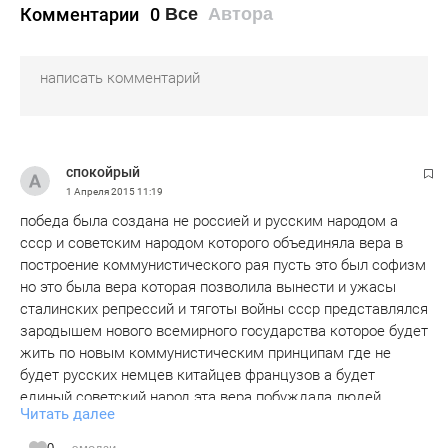
Комментарии
0
Все
Автора
спокойрый
1 Апреля 2015
11:19
победа была создана не россией и русским народом а
ссср и советским народом которого объединяла вера в
построение коммунистического рая пусть это был софизм
но это была вера которая позволила вынести и ужасы
сталинских репрессий и тяготы войны ссср представлялся
зародышем нового всемирного государства которое будет
жить по новым коммунистическим принципам где не
будет русских немцев китайцев французов а будет
единый советский народ эта вера побуждала людей
Читать далее
разных национальностей приезжать в ссср и вставать в
строй антифашистов и рубен ибарури испанец и рихард