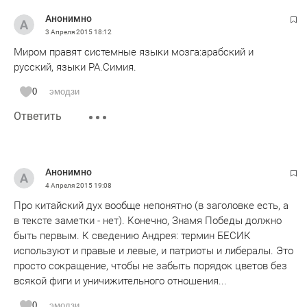
народа когда на протяжении жизни одного поколения
слова для этой ДЕЯТЕЛЬНОСТИ скорее всего беднее
Анонимно
неоднократно менялись идеологии враги друзья понятие
символов китайской граммоты мной неучем не
3 Апреля 2015
18:12
добра и зла все это дискридитирует веру и никакие
освоенной. Однако, законы слышания на мой взгляд не
ухищерения с криками мы победили фашисты
Миром правят системные языки мозга:арабский и
менее важны чем последующее восприятие и понимание
бандеровцы поднять этот дух не смогут даже репрессии
русский, языки РА.Симия.
(и в том числе и численно-словестно-знаковое восприятие
без веры не способны это сделать
и понимание в том числе.
0
эмодзи
Поэтому мне скорее важен Ваш ВЗГЛЯД на уровни такого
Ответить
понимания (уже как взгляд переводчика и толмоча
смыслов)СКАЗАННОГО и отображённого ведь даже
китаеведу давно уже извеестно что и слова и буквы и
сиволы и образы могут быть ложными. А значит
Анонимно
ложными, напрасными и даже вредными могут быть и
4 Апреля 2015
19:08
дела.
Про китайский дух вообще непонятно (в заголовке есть, а
в тексте заметки - нет). Конечно, Знамя Победы должно
быть первым. К сведению Андрея: термин БЕСИК
используют и правые и левые, и патриоты и либералы. Это
просто сокращение, чтобы не забыть порядок цветов без
всякой фиги и уничижительного отношения...
0
эмодзи