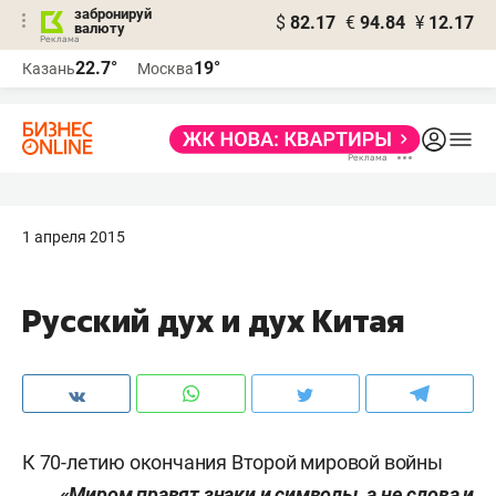
забронируй
$
82.17
€
94.84
¥
12.17
валюту
22.7°
19°
Казань
Москва
1 апреля 2015
Русский дух и дух Китая
К 70-летию окончания Второй мировой войны
«Миром правят знаки и символы, а не слова и