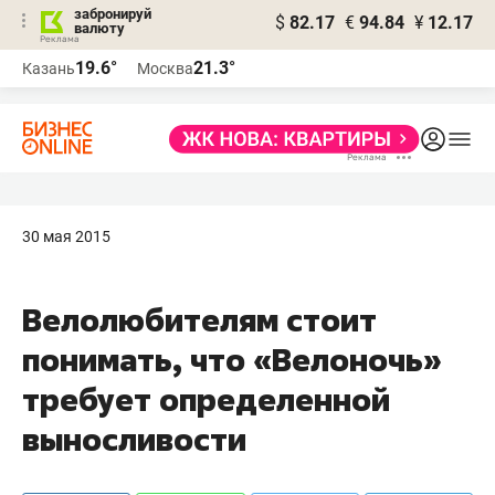
забронируй
$
82.17
€
94.84
¥
12.17
валюту
19.6°
21.3°
Казань
Москва
30 мая 2015
Велолюбителям стоит
понимать, что «Велоночь»
требует определенной
выносливости