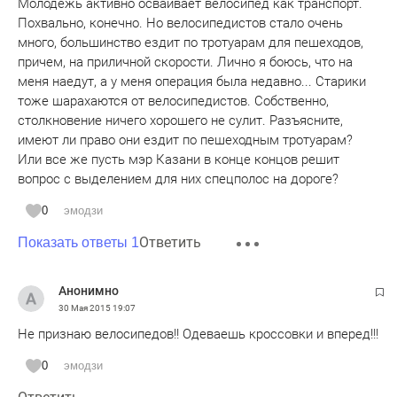
Молодежь активно осваивает велосипед как транспорт.
Похвально, конечно. Но велосипедистов стало очень
много, большинство ездит по тротуарам для пешеходов,
причем, на приличной скорости. Лично я боюсь, что на
меня наедут, а у меня операция была недавно... Старики
тоже шарахаются от велосипедистов. Собственно,
столкновение ничего хорошего не сулит. Разъясните,
имеют ли право они ездит по пешеходным тротуарам?
Или все же пусть мэр Казани в конце концов решит
вопрос с выделением для них спецполос на дороге?
0
эмодзи
Ответить
Показать ответы 1
Анонимно
30 Мая 2015
19:07
Не признаю велосипедов!! Одеваешь кроссовки и вперед!!!
0
эмодзи