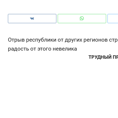
рынки
чем и
Отрыв республики от других регионов стр
радость от этого невелика
ТРУДНЫЙ П
Рекомендуем
Рекомендуем
Опыт выживания в дикой
Мексика, ро
природе, работа
и вагон с ча
с ментальным и физическим
в Менделеев