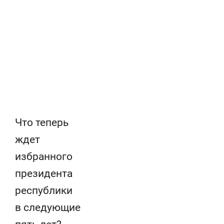
состоянием как основа
«Гонка Геро
антихрупких команд
Что теперь
ждет
избранного
президента
республики
в следующие