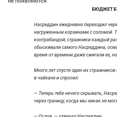
не появляются
БЮДЖЕТ Б
Насреддин ежедневно переходил чере
нагруженным корзинами с соломой. Т
контрабандой, стражники каждый раз 
обыскивали самого Насреддина, осмат
время от времени даже сжигали ее, но
Много лет спустя один из стражников
в чайхане и спросил:
—
Теперь тебе нечего скрывать, Наср
через границу, когда мы никак не мог
—
Ослов,
—
отвечал Насреддин.