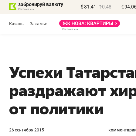
забронируй валюту
$
81.41
0.48
€
94.0
Казань
Закамье
Успехи Татарста
раздражают хи
«Не
от политики
пра
пот
пол
26 сентября 2015
комментарии
Как б