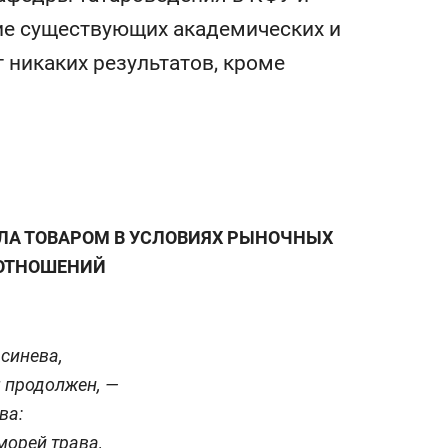
а Героев»
Казани
ие существующих академических и
т никаких результатов, кроме
ЛА ТОВАРОМ В УСЛОВИЯХ РЫНОЧНЫХ
ОТНОШЕНИЙ
 синева,
 продолжен, —
ва:
морей трава,