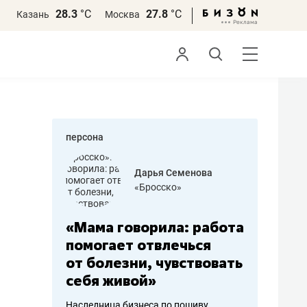
28.3
°С
27.8
°С
Казань
Москва
персона
бодец
Дарья Семенова
 решения»
«Бросско»
«Мама говорила: работа
«Не зна
вообще,
помогает отвлечься
правил,
от болезни, чувствовать
потерят
себя живой»
полгода
ирмы
Наследница бизнеса по пошиву
Как бизнесу 