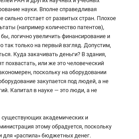
елей РАН и других научных и учебных
ование науки. Вполне справедливая
се сильно отстает от развитых стран. Плохое
ьтаты (например количество патентов),
 бы, логично увеличить финансирование и
о так только на первый взгляд. Допустим,
ься. Куда закачивать деньги? В здания,
т похвастать, или же это человеческий
закономерен, поскольку на оборудовании
 оборудование закупается под людей, а не
ий. Капитал в науке — это люди, а не
е существующих академических и
дминистрация этому обрадуется, поскольку
 для «распила» бюджетных денег.