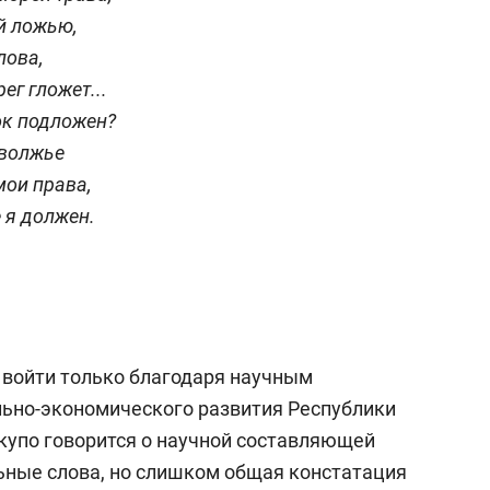
й ложью,
лова,
ег гложет...
ок подложен?
оволжье
мои права,
 я должен.
 войти только благодаря научным
льно-экономического развития Республики
скупо говорится о научной составляющей
ьные слова, но слишком общая констатация