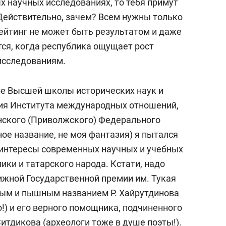
х научных исследованиях, то тебя примут
 Действительно, зачем? Всем нужны только
рейтинг не может быть результатом и даже
тся, когда республика ощущает рост
исследованиям.
ре Высшей школы исторических наук и
дия Института международных отношений,
нского (Приволжского) Федерального
ное название, не моя фантазия) я пытался
я интересы современных научных и учебных
ики и татарского народа. Кстати, надо
ижной Государственной премии им. Тукая
ным и пышным названием Р. Хайрутдинова
но!) и его верного помощника, подчиненного
итдикова (археологи тоже в душе поэты!).