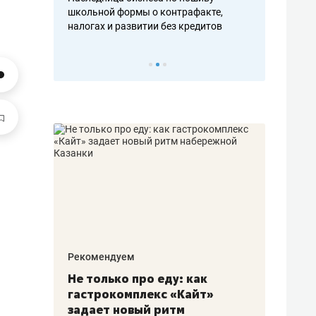
н, дотошных
школьной формы о контрафакте,
рынки, почем
осах мастеров
налогах и развитии без кредитов
чем интересе
Рекомендуем
Рекоме
аждые
Не только про еду: как
Элитн
канал»
гастрокомплекс «Кайт»
и бре
рии
задает новый ритм
гаран