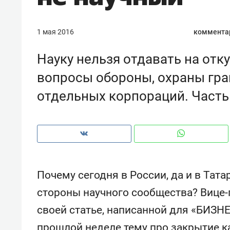
1 мая 2016
коммента
Науку нельзя отдавать на отк
вопросы обороны, охраны гран
отдельных корпораций. Часть 
Почему сегодня в России, да и в Тата
Рекомендуем
Рекоме
стороны научного сообщества? Вице-
и Face
Опыт выживания в дикой
Мекси
своей статье, написанной для «БИЗНЕ
 будет
природе, работа
и ваго
ва»
с ментальным и физическим
в Мен
прошлой неделе тему про закрытие к