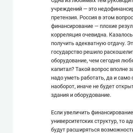
Одна из любимых тем руководит
учреждений — это недофинансир
претензия. Россия в этом вопро
финансирование — плохие резул
корреляция очевидна. Казалось
получить адекватную отдачу. Эт
государство решило раскошелит
оборудование, чем сегодня любя
капитал? Такой вопрос вполне 
надо уметь работать, да и само
наоборот, иначе не будет открыт
здания и оборудование.
Если увеличить финансировани
университетских структур, то а
будут расширяться возможности