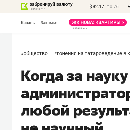
забронируй валюту
$
82.17
0.76
Казань
Закамье
общество
гонения на татароведение в 
#
#
Когда за науку
администратор
любой результ
не научный