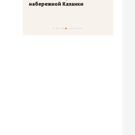
набережной Казанки
«Барк
«Рез