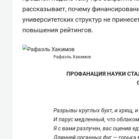
состоянием как основа
«Гонк
рассказывает, почему финансирован
антихрупких команд
университетских структур не принесе
повышения рейтингов.
Рафаэль Хакимов
ПРОФАНАЦИЯ НАУКИ СТА
Разрывы круглых бухт, и хрящ, и
И парус медленный, что облаком
Я с вами разлучен, вас оценив ед
Длинней органных фуг — горька 