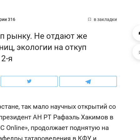
рынки, почему надо знать аксакалов и
о трехкратном росте це
чем интересен Оман?
клиентах и чудных запр
рии 316
в закладки
уп рынку. Не отдают же
иц, экологии на откуп
2-я
рстане, так мало научных открытий со
ндуем
Рекомендуем
президент АН РТ Рафаэль Хакимов в
ка, рок-концерт
«Прорывы случались к
С Online», продолжает поднятую на
н с чак-чаком: как
30 метров»: как «Водо
делеевске прошла
лечит подземные арте
афедры татароведения в КФУ и