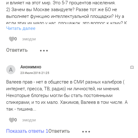
и влияет на этот мир. Это 5-7 процентов населения.
2) Зачем вы Москве завидуете? Разве тот же БО не
выполняет функцию интеллектуальной площадки? Ну а
если этих их мало у нас, площажок, это вопрос к кому? К
Читать далее
власти. Да и к обществу, среднему классу, только-только
формирующемуся.
0
эмодзи
Извините, но тот мусор, что лежал у вас на столе -это
Ответить
пресса. Забудьте Татмедиа и фейки. Живите открытой
жизнью. Оставьте хотя бы на старости свои страхи и
благоговение перед властью. На дворе - 21-й век.
Анонимно
Ждем откликов на злобу дня, Римзиль Абый.
23 Июля 2016
21:25
Казанец
Валеев прав - нет в обществе в СМИ разных калибров (
интернет, пресса, ТВ, радио) ни личностей, ни мнения.
Некоторые блогеры могли бы стать постоянными
спикерами, и то их мало. Хакимов, Валеев в том числе. А
так - тишина...
0
эмодзи
Ответить
Показать ответы 1