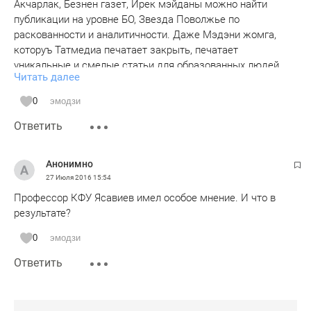
Акчарлак, Безнен газет, Ирек мэйданы можно найти
публикации на уровне БО, Звезда Поволжье по
раскованности и аналитичности. Даже Мэдэни жомга,
которуъ Татмедиа печатает закрыть, печатает
уникальные и смелые статьи для образованных людей.
Читать далее
Они не желтые, но актуаоьные. Зачем судить о газетах,
если вы их не читаете из за незнания татарского языка?
0
эмодзи
Даже гендиректор Татмедиа, на флешмобе сидел перед
Ответить
татарскими журналами, коих он никогда не читал. То же
самое можно сказать о насальстве разных уровне. Других
агитируют, сами не читают! Очень смешно, но невесело.
Анонимно
Автор задел за живое. Наши радио и ТВ обзоров печати
27 Июля 2016
15:54
не дают, а яркие и важные статьи БО остаются остаются
Профессор КФУ Ясавиев имел особое мнение. И что в
без ответа.
результате?
0
эмодзи
Ответить