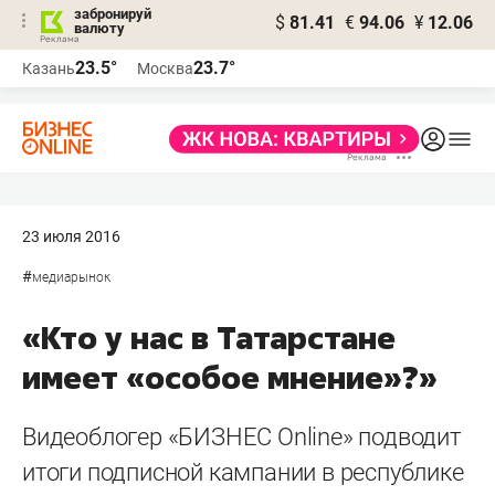
забронируй
$
81.41
€
94.06
¥
12.06
валюту
23.5°
23.7°
Казань
Москва
23 июля 2016
#
медиарынок
«Кто у нас в Татарстане
имеет «особое мнение»?»
Видеоблогер «БИЗНЕС Online» подводит
итоги подписной кампании в республике