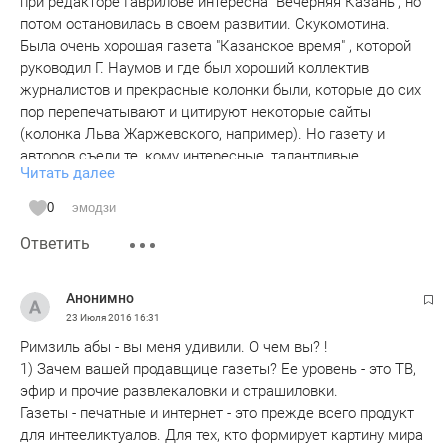
при редакторе Гаврилове интересна "Вечерняя Казань", но
потом остановилась в своем развитии. Скукомотина.
Была очень хорошая газета "Казанское время" , которой
руководил Г. Наумов и где был хороший коллектив
журналистов и прекрасные колонки были, которые до сих
пор перепечатывают и цитируют некоторые сайты
(колонка Льва Жаржевского, например). Но газету и
авторов съели те, кому интересные, талантливые,
Читать далее
независимые журналисты как кость в горле. И нет теперь
в республике печатного флагмана к уровню которого
0
эмодзи
подтягивались бы остальные СМИ. Не читаю я местных
Ответить
печатных СМИ, кроме журнала "Казань", который люблю и
электронного "Бизнес Online" - кроме них читать-то больше
и нечего. Выписывать татарские издания только потому
Анонимно
чтобы поддержать национальных журналистов - этот
23 Июля 2016
16:31
призыв понятен, но не действенен. Газету сначала
Римзиль абы - вы меня удивили. О чем вы? !
создайте на татарском языке, которая бы не нуждалась в
1) Зачем вашей продавщице газеты? Ее уровень - это ТВ,
слёзных просьбах о подписке на неё. И если коллектив
эфир и прочие развлекаловки и страшиловки.
газеты будет формироваться по национальному принципу,
Газеты - печатные и интернет - это прежде всего продукт
то ничего хорошего не выйдет. Лучших надо привлекать
для интееликтуалов. Для тех, кто формирует картину мира
независимо от национальности...