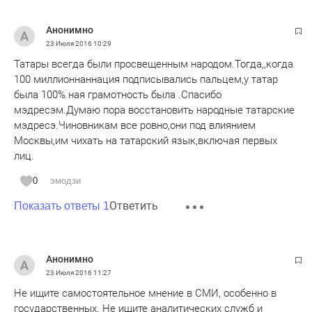
Анонимно
23 Июля 2016
10:29
Татары всегда были просвещенным народом.Тогда,,когда
100 миллионнаннация подписывались пальцем,у татар
была 100% ная грамотность была .Спасибо
мэдресэм.Думаю пора восстановить народные татарские
мэдресэ.Чиновникам все ровно,они под влиянием
Москвы,им чихать на татарский язык,включая первых
лиц.
0
эмодзи
Ответить
Показать ответы 1
Анонимно
23 Июля 2016
11:27
Не ищите самостоятельное мнение в СМИ, особенно в
государственных. Не ищите аналитических служб и