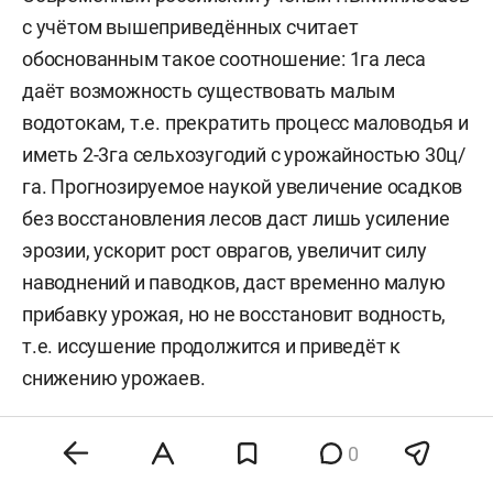
с учётом вышеприведённых считает
обоснованным такое соотношение: 1га леса
даёт возможность существовать малым
водотокам, т.е. прекратить процесс маловодья и
иметь 2-3га сельхозугодий с урожайностью 30ц/
га. Прогнозируемое наукой увеличение осадков
без восстановления лесов даст лишь усиление
эрозии, ускорит рост оврагов, увеличит силу
наводнений и паводков, даст временно малую
прибавку урожая, но не восстановит водность,
т.е. иссушение продолжится и приведёт к
снижению урожаев.
Бросим взгляд на наших соседей по планете.
0
Водосборный бассейн Catskills/Delaware дает