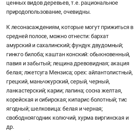
ценных видов деревьев, т.е. рациональное
природопользование, очевидны.
К лесонасаждениям, которые могут прижиться в
средней полосе, можно отнести: бархат
амурский и сахалинский; фундук двудомный;
гинкго билоба; каштан конский: обыкновенный,
павия и забытый; лещина древовидная; акация
белая; лжетсуга Мензиса; орех: айлантолистный,
грецкий, маньчжурский, серый, черный,
ланкастерский; карии; лапина; сосна желтая,
корейская и сибирская; кипарис болотный; тис
ягодный; шелковица: белая и черная;
свободноягодник колючий, хурма виргинская и
др.