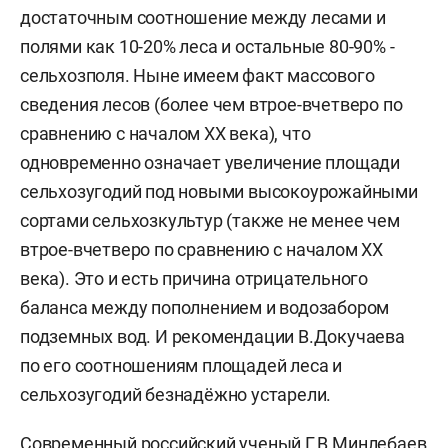
достаточным соотношение между лесами и
полями как 10-20% леса и остальные 80-90% -
сельхозполя. Ныне имеем факт массового
сведения лесов (более чем втрое-вчетверо по
сравнению с началом XX века), что
одновременно означает увеличение площади
сельхозугодий под новыми высокоурожайными
сортами сельхозкультур (также не менее чем
втрое-вчетверо по сравнению с началом XX
века). Это и есть причина отрицательного
баланса между пополнением и водозабором
подземных вод. И рекомендации В.Докучаева
по его соотношениям площадей леса и
сельхозугодий безнадёжно устарели.
Современный российский ученый Г.В.Минлебаев