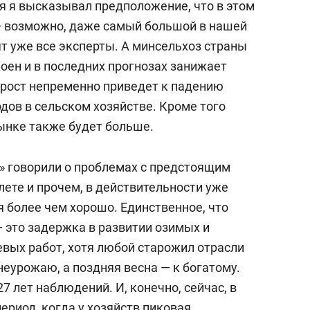
я я высказывал предположение, что в этом
— возможно, даже самый большой в нашей
ят уже все эксперты. А минсельхоз страны
коен и в последних прогнозах занижает
 рост непременно приведет к падению
одов в сельском хозяйстве. Кроме того
рынке также будет больше.
ы» говорили о проблемах с предстоящим
ете и прочем, в действительности уже
я более чем хорошо. Единственное, что
 это задержка в развитии озимых и
вых работ, хотя любой старожил отрасли
неурожаю, а поздняя весна — к богатому.
7 лет наблюдений. И, конечно, сейчас, в
период, когда у хозяйств пиковая