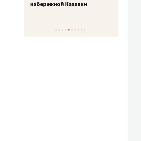
набережной Казанки
«Барк
«Рез