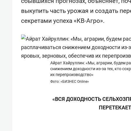
сбывшихся прогнозах, объясняет, по
состоянием как основа
«Гонк
антихрупких команд
выкупить часть урожая и создать пер
секретами успеха «КВ-Агро».
Айрат Хайруллин: «Мы, аграрии, будем р
снижением доходности из-за тех, кто сох
их перепроизводство»
Фото: «БИЗНЕС Online»
«ВСЯ ДОХОДНОСТЬ СЕЛЬХОЗП
ПЕРЕТЕКАЕТ