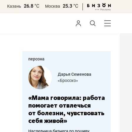
26.8
°С
25.3
°С
Казань
Москва
персона
бодец
Дарья Семенова
 решения»
«Бросско»
«Мама говорила: работа
«Не зна
вообще,
помогает отвлечься
правил,
от болезни, чувствовать
потерят
себя живой»
полгода
ирмы
Наследница бизнеса по пошиву
Как бизнесу 