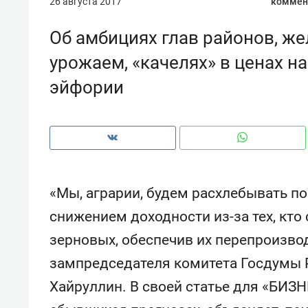
26 августа 2017
коммен
Об амбициях глав районов, ж
урожаем, «качелях» в ценах н
эйфории
«Мы, аграрии, будем расхлебывать п
снижением доходности из-за тех, кто
зерновых, обеспечив их перепроизвод
Рекомендуем
Рекоме
зампредседателя комитета Госдумы 
и Face
Опыт выживания в дикой
Мекси
Хайруллин. В своей статье для «БИЗН
 будет
природе, работа
и ваго
ва»
с ментальным и физическим
в Мен