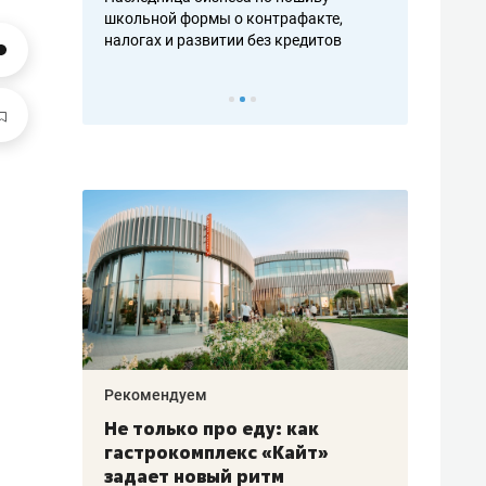
н, дотошных
школьной формы о контрафакте,
рынки, почем
осах мастеров
налогах и развитии без кредитов
чем интересе
Рекомендуем
Рекоме
аждые
Не только про еду: как
Элитн
канал»
гастрокомплекс «Кайт»
и бре
рии
задает новый ритм
гаран