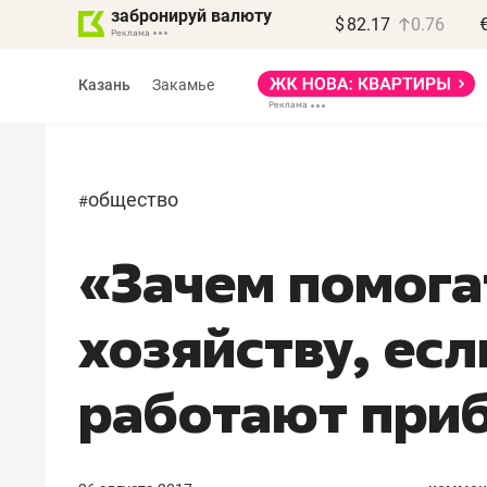
забронируй валюту
$
82.17
0.76
Казань
Закамье
общество
#
«Зачем помога
хозяйству, есл
работают при