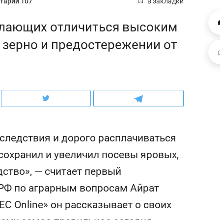
тарии 107
в закладки
рынки, почему надо знать аксакалов и
о трехкратном росте це
чем интересен Оман?
клиентах и чудных запр
елающих отличиться высоким
а зерно и предостережении от
оследствия и дорого расплачиваться
 сохранил и увеличил посевы яровых,
ство», — считает первый
ндуем
Рекомендуем
РФ по аграрным вопросам Айрат
ка, рок-концерт
«Прорывы случались к
ЕС Online» он рассказывает о своих
н с чак-чаком: как
30 метров»: как «Водо
делеевске прошла
лечит подземные арте