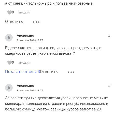
а от санкций только жырр и польза неимоверные
0
эмодзи
Ответить
Анонимно
3 Февраля 2018
13:27
В деревнях нет школ и д. садиков, нет рождаемости, а
смертность растет, кто в этом виноват?
0
эмодзи
Ответить
Показать ответы 3
Анонимно
3 Февраля 2018
13:27
За все эти тучные десятилетия,увели наверное не меньше
миллиарда долларов из отрасли в республике,возможно и
большую сумму,с учетом разницы курсов валют за 20