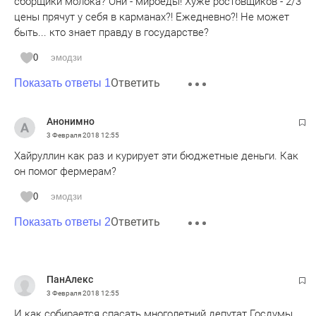
сборщики молока? Они - мироеды! Хуже ростовщиков - 2/3
цены прячут у себя в карманах?! Ежедневно?! Не может
быть... кто знает правду в государстве?
0
эмодзи
Ответить
Показать ответы 1
Анонимно
3 Февраля 2018
12:55
Хайруллин как раз и курирует эти бюджетные деньги. Как
он помог фермерам?
0
эмодзи
Ответить
Показать ответы 2
ПанАлекс
3 Февраля 2018
12:55
И как собирается спасать многолетний депутат Госдумы,