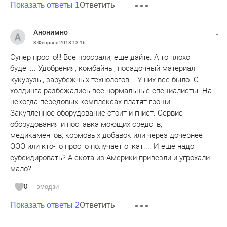
Ответить
Показать ответы 1
Во всем мире считается, что любой получатель
бюджетных средств обязательно должен быть
контролируем публичными средствами. То есть все
Анонимно
получатели субсидий, дотаций, грантов и т.д. должны
3 Февраля 2018
13:16
размещаться например, на сайте того же Минсельхоза .
Супер просто!!! Все просрали, еще дайте. А то плохо
Но это с нынешним руководством невозможно - для них
будет... Удобрения, комбайны, посадочный материал
распределение бюджетных средств - коммерческая
кукурузы, зарубежных технологов... У них все было. С
тайна!
холдинга разбежались все нормальные специалисты. На
некогда передовых комплексах платят гроши.
Закупленное оборудование стоит и гниет. Сервис
оборудования и поставка моющих средств,
медикаментов, кормовых добавок или через дочернее
ООО или кто-то просто получает откат.... И еще надо
субсидировать? А скота из Америки привезли и угрохали-
мало?
0
эмодзи
Ответить
Показать ответы 2