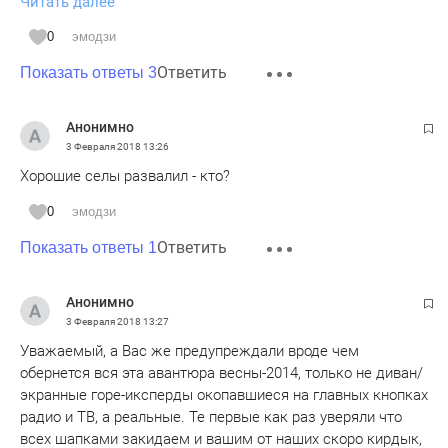
Читать далее
НЕТ!!!
Годами уничтожали отрасль и продолжают уничтожать,
0
эмодзи
без жалости и сострадания и причем при ПРЯМОМ И
Ответить
РЕАЛЬНОМ вмешательстве в эти процессы
Показать ответы 3
ГОСУДАРСТВА!!!
Кто, что и сколько писать смысла нет. Как говорят, пока
Анонимно
не утверждено решением суда значит НЕ ВИНОВЕН.
3 Февраля 2018
13:26
Только вот думают ли наши "РЕАЛЬНЫЕ РЕШАТЕЛИ", чем
Хорошие селы развалил - кто?
будут питаться их потомки или они запрограммированы на
САМОУНИЧТОЖЕНИЕ)))
0
эмодзи
https://m.business-gazeta.ru/article/102928
Ответить
Показать ответы 1
https://www.business-gazeta.ru/article/29260
Бизнес, есть бизнес. Ничего ЛИЧНОГО!!!
Анонимно
3 Февраля 2018
13:27
Уважаемый, а Вас же предупреждали вроде чем
обернется вся эта авантюра весны-2014, только не диван/
экранные горе-иксперды окопавшиеся на главных кнопках
радио и ТВ, а реальные. Те первые как раз уверяли что
всех шапками закидаем и вашим от наших скоро кирдык,