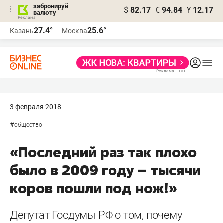
забронируй
$
82.17
€
94.84
¥
12.17
валюту
27.4°
25.6°
Казань
Москва
3 февраля 2018
#
общество
«Последний раз так плохо
было в 2009 году – тысячи
коров пошли под нож!»
Депутат Госдумы РФ о том, почему