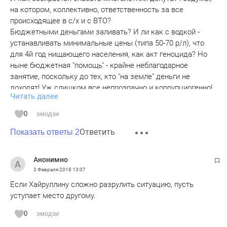
на котором, коллективно, ответственность за все
происходящее в с/х и с ВТО?
Бюджетными деньгами заливать? И ли как с водкой -
устанавливать минимальные цены (типа 50-70 р/л), что
для 4й год нищающего населения, как акт геноцида? Но
ныне бюджетная "помощь" - крайне неблагодарное
занятие, поскольку до тех, кто "на земле" деньги не
доходят! Уж слишком все непрозрачно и коррупциогенно!
Читать далее
Достаточно вспомнить 2012г., когда через Минсельхоз РТ
прошло на "поддержку с/х" 26 млрд. средств фед. и респ.
0
эмодзи
бюджетов и 12 млрд. достались ВАМИНу, после чего тот
Ответить
"успешно" обанкротился! В той же теме было выступление
Показать ответы 2
Барышева на Госсовете, где он раскрыл схему хищения
миллиарда бюджетных средств на псевдозакупках
Анонимно
ВАМИНом удобрений. Все руководство РТ, включая
3 Февраля 2018
13:07
прокуроров и СК, объявило это заявление "личным
Если Хайруллину сложно разрулить ситуацию, пусть
мнением депутата", а не "заявлением о преступлении".
уступает место другому.
С тех пор ничего не изменилось - то же руководство
Минсельхоза РТ с такой же крайней непрозрачностью
0
эмодзи
распределения бюджетных средств.