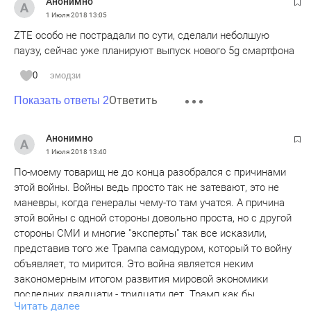
Анонимно
1 Июля 2018
13:05
ZTE особо не пострадали по сути, сделали неболшую
паузу, сейчас уже планируют выпуск нового 5g смартфона
0
эмодзи
Ответить
Показать ответы 2
Анонимно
1 Июля 2018
13:40
По-моему товарищ не до конца разобрался с причинами
этой войны. Войны ведь просто так не затевают, это не
маневры, когда генералы чему-то там учатся. А причина
этой войны с одной стороны довольно проста, но с другой
стороны СМИ и многие "эксперты" так все исказили,
представив того же Трампа самодуром, который то войну
объявляет, то мирится. Это война является неким
закономерным итогом развития мировой экономики
последних двадцати - тридцати лет. Трамп как бы
Читать далее
поставил точку на этом этапе развития.