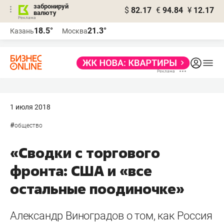
забронируй
$
82.17
€
94.84
¥
12.17
валюту
18.5°
21.3°
Казань
Москва
1 июля 2018
#
общество
«Сводки с торгового
фронта: США и «все
остальные поодиночке»
Александр Виноградов о том, как Россия