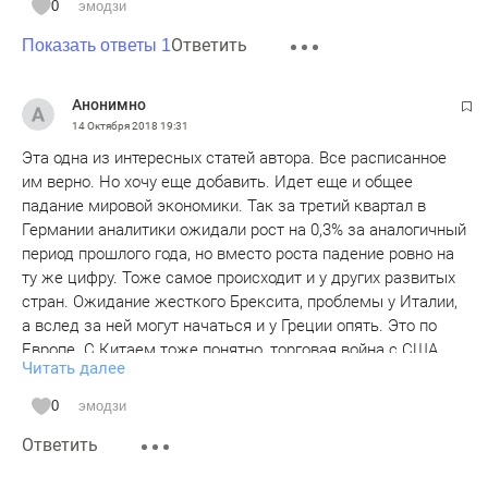
0
эмодзи
Ответить
Показать ответы 1
Анонимно
14 Октября 2018
19:31
Эта одна из интересных статей автора. Все расписанное
им верно. Но хочу еще добавить. Идет еще и общее
падание мировой экономики. Так за третий квартал в
Германии аналитики ожидали рост на 0,3% за аналогичный
период прошлого года, но вместо роста падение ровно на
ту же цифру. Тоже самое происходит и у других развитых
стран. Ожидание жесткого Брексита, проблемы у Италии,
а вслед за ней могут начаться и у Греции опять. Это по
Европе. С Китаем тоже понятно, торговая война с США,
Читать далее
перегретая экономика, вывод производства из Китая
начинает сказываться и на ней.
0
эмодзи
А.Б.Гефакт
Ответить