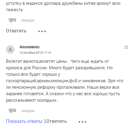
уступку в индексе дрллара дружбаны китая аримут всю
тяжесть
0
эмодзи
Ответить
Анонимно
14 Октября 2018
17:14
Взлетит валюта,взлетят цены . Чего еще ждать от
кризиса для России. Много будет разорившихся. Но
только все будет хорошо у
госкорпараций,армии,милиции,фсб и чиновников..Зря что
ли пенсионную реформу проталкивали..Наши верхи все
заранее готовятся..А сказки что у нас все хорошо пусть
рассказывают молодым..
0
эмодзи
Ответить
Показать ответы 1