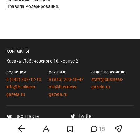
Правила модерирования
.
контакты
Казань, Лобачевского 10, корпус 2
редакция
реклама
отдел персонала
8 (843) 202-12-10
8 (843) 203-48-47
staff@business-
info@business-
mir@business-
gazeta.ru
gazeta.ru
gazeta.ru
вконтакте
twitter
telegram
дзен
15
youtube