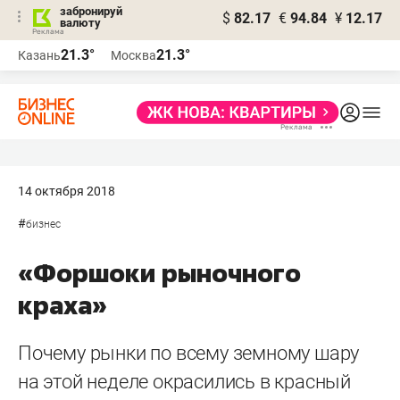
забронируй
$
82.17
€
94.84
¥
12.17
валюту
21.3°
21.3°
Казань
Москва
14 октября 2018
#
бизнес
«Форшоки рыночного
краха»
Почему рынки по всему земному шару
на этой неделе окрасились в красный