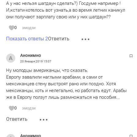
А у нас нельзя шатдаун сделать?) Госдуме например !
И,кстати-хотелось вот узнать,а во время летних каникул
они получают зарплату свою или у них шатдаун??
0
эмодзи
Ответить
Показать ответы 2
Анонимно
20 Января 2019
15:07
Ну молодцы американцы, что сказать.
Европу завалили наглыми арабами, а сами от
мексиканцев стену выстроят рано или поздно. Хотя
мексиканцы, хоть и нелегально, но работать едут. Арабы
же в Европу ползут лишь размножаться на пособия...
0
эмодзи
Ответить
Анонимно