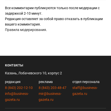
Все комментарии публикуются только после модерации с
задержкой 2-10 минут.
Редакция оставляет за собой право отказать в публикации
вашего комментария.
Правила модерирования
.
контакты
Казань, Лобачевского 10, корпус 2
редакция
реклама
отдел персонала
8 (843) 202-12-10
8 (843) 203-48-47
staff@business-
info@business-
mir@business-
gazeta.ru
gazeta.ru
gazeta.ru