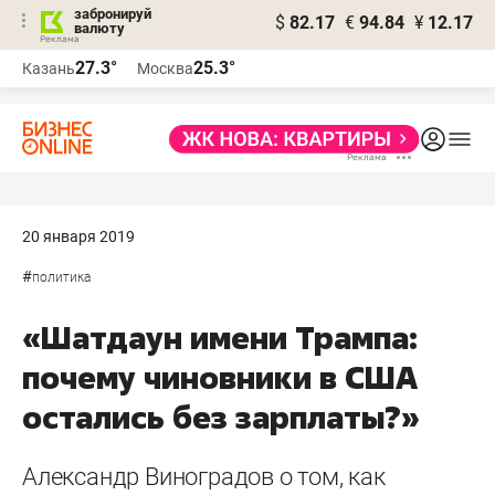
забронируй
$
82.17
€
94.84
¥
12.17
валюту
27.3°
25.3°
Казань
Москва
20 января 2019
#
политика
«Шатдаун имени Трампа:
почему чиновники в США
остались без зарплаты?»
Александр Виноградов о том, как