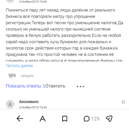
2 Ноября 2019
18:46
Помниться пару лет назад люди далёкие от реального
бизнеса всё повторяли матру про упрощение
регистрации.Теперь вот песни про уменьшение налогов.Да
сколько ни уменьшай налоги при нынешней системе
проверок в белую работать раззорительно.Если на любой
сарай надо составить кучу бумажек для пожарных и
экологов срок действия которых год а каждая бумажка
придумана так что простой человек не в состоянии её
сочинить и надо обращаться в прикормленные фирмы где
Читать далее
расценки начинаются от 50 тысяч вот и
результат.Дешевле откупаться от проверяющих или
0
эмодзи
прятаться.А там ведь ещё и на каждый вид продукции
Ответить
нужно ТУ разработать и зарегистрировать да ещё
Показать ответы 1
сертификацию пройти.Вот и получается что половину
прибыли сожрут всякие оформления .А заполнить кучу
Анонимно
журналов по выдаче перчаток и инстуктажа.Да много
2 Ноября 2019
19:43
всего придумали бездельники чтоб устроить себе
То, что высокие налоги тормозят экономический рост и
безбедное существование.Не пройдёт и пары лет когда по
129
уводят экономику в тень - давно известная аксиома, не
этим кругам ада погонят и самозанятых.Вот на этом и
требующая доказательств. И уважаемый автор не открыл