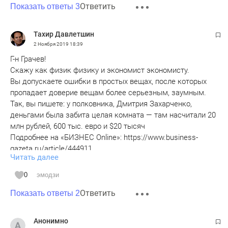
Ответить
Показать ответы 3
Тахир Давлетшин
2 Ноября 2019
18:39
Г-н Грачев!
Скажу как физик физику и экономист экономисту.
Вы допускаете ошибки в простых вещах, после которых
пропадает доверие вещам более серьезным, заумным.
Так, вы пишете: у полковника, Дмитрия Захарченко,
деньгами была забита целая комната — там насчитали 20
млн рублей, 600 тыс. евро и $20 тысяч
Подробнее на «БИЗНЕС Online»: https://www.business-
gazeta.ru/article/444911
Читать далее
Если привести к общему знаменателю - рублю, получается
примерно 63 млн рублей.
0
эмодзи
Сумма, недостойная полковника Захарченко
Ответить
Показать ответы 2
Анонимно