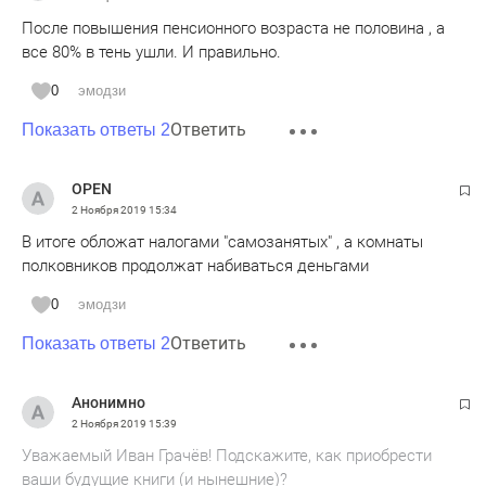
После повышения пенсионного возраста не половина , а
все 80% в тень ушли. И правильно.
0
эмодзи
Ответить
Показать ответы 2
OPEN
2 Ноября 2019
15:34
В итоге обложат налогами "самозанятых" , а комнаты
полковников продолжат набиваться деньгами
0
эмодзи
Ответить
Показать ответы 2
Анонимно
2 Ноября 2019
15:39
Уважаемый Иван Грачёв! Подскажите, как приобрести
ваши будущие книги (и нынешние)?