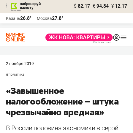
забронируй
$
82.17
€
94.84
¥
12.17
валюту
26.8°
27.8°
Казань
Москва
2 ноября 2019
#
политика
«Завышенное
налогообложение – штука
чрезвычайно вредная»
В России половина экономики в серой