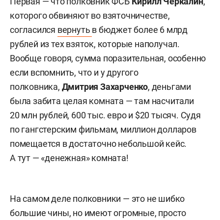
Первая — что полковник ФСБ
Кирилл Черкалин
,
которого обвиняют во взяточничестве,
согласился
вернуть
в бюджет более 6 млрд
рублей из тех взяток, которые наполучал.
Вообще говоря, сумма поразительная, особенно
если вспомнить, что и у другого
полковника,
Дмитрия Захарченко
,
деньгами
была забита целая комната — там насчитали
20 млн рублей, 600 тыс. евро и $20 тысяч. Судя
по гангстерским фильмам, миллион долларов
помещается в достаточно небольшой кейс.
А тут — «денежная» комната!
На самом деле полковники — это не шибко
большие чины, но имеют огромные, просто