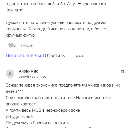
в достаточно небольшой кейс. А тут — «денежная»
комната!
Думаю, что остальное успели распихать по другим
карманам. Там ведь были не его денежки, а более
крупных фигур.
0
эмодзи
Ответить
Показать ответы 1
Анонимно
2 Ноября 2019
17:02
Зачем теневая экономика предприятиям чиновников и их
детей???
Они спокойно работают платят все Налоги и им тоже
вполне хватает
А почти весь МСБ в черно-серой зоне
И будет в ней
По другому в России не выжить