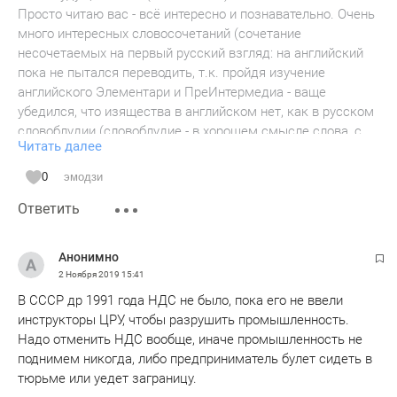
Просто читаю вас - всё интересно и познавательно. Очень
много интересных словосочетаний (сочетание
несочетаемых на первый русский взгляд: на английский
пока не пытался переводить, т.к. пройдя изучение
английского Элементари и ПреИнтермедиа - ваще
убедился, что изящества в английском нет, как в русском
словоблудии (словоблудие - в хорошем смысле слова, с
Читать далее
позиции написания формулы изобретения в заявке на
Роспатент на любой из патентуемых объектов).
0
эмодзи
Запрос на вашу книгу - хочу серьёзнее понять ваш
Ответить
скрытых ход мыслей, изложенных концептуально в
статьях БО (они трудны для усвояяния - жаль время и
мозх, а изчо глаза - ломаюца:-)
Анонимно
ЗЫ: про новые словосочетания и смыслы ваших статей -
2 Ноября 2019
15:41
пройдут лет 5 они могут войти в библиографический
В СССР др 1991 года НДС не было, пока его не ввели
список наподобие термина "парадигма"... Ну, вы меня
инструкторы ЦРУ, чтобы разрушить промышленность.
поняли.
Надо отменить НДС вообще, иначе промышленность не
поднимем никогда, либо предприниматель булет сидеть в
тюрьме или уедет заграницу.