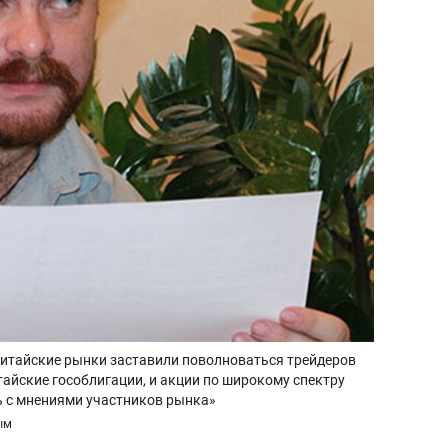
 китайские рынки заставили поволноваться трейдеров
итайские гособлигации, и акции по широкому спектру
сь с мнениями участников рынка»
ым