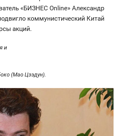
состоянием как основа
ватель «БИЗНЕС Online» Александр
антихрупких команд
 подвигло коммунистический Китай
рсы акций.
я и
боко
(
Мао Цзэдун).