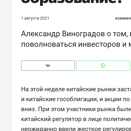
рынки, почему надо знать аксакал
чем интересен Оман?
1 августа 2021
коммен
Александр Виноградов о том, 
поволноваться инвесторов и
На этой неделе китайские рынки заст
и китайские гособлигации, и акции п
Рекомендуем
Рекоме
вниз. При этом участники рынка были
Как ГК «МИР ГРУПП» и ВТБ
150 ка
китайский регулятор в лице политиче
создают оазис жилого
ID вме
комфорта под Казанью
безоп
неожиданно ввели жесткое регулиров