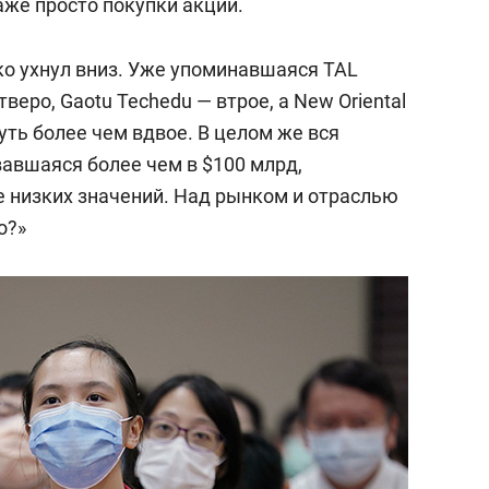
даже просто покупки акций.
о ухнул вниз. Уже упоминавшаяся TAL
веро, Gaotu Techedu — втрое, а New Oriental
чуть более чем вдвое. В целом же вся
вавшаяся более чем в $100 млрд,
е низких значений. Над рынком и отраслью
о?»