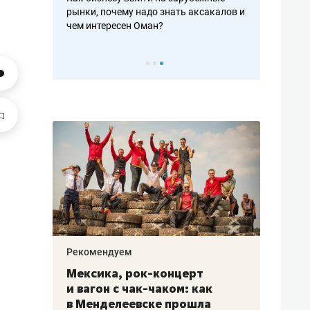
рафакте,
рынки, почему надо знать аксакалов и
о трехкратно
кредитов
чем интересен Оман?
клиентах и ч
Рекомендуем
Рекоме
ой
Мексика, рок-концерт
«Прор
и вагон с чак-чаком: как
30 ме
еским
в Менделеевске прошла
лечит