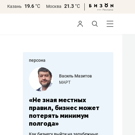
19.6
°С
21.3
°С
Казань
Москва
персона
еменова
Василь Мазитов
»
МАРТ
а: работа
«Не зная местных
«Мне лу
ечься
правил, бизнес может
не зара
вствовать
потерять минимум
чем пот
полгода»
репутац
пошиву
Как бизнесу выйти на зарубежные
Владелец от