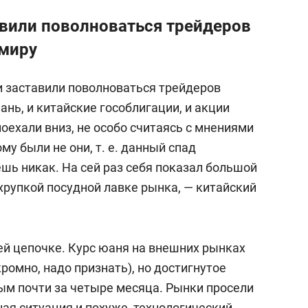
вили поволноваться трейдеров
 миру
и заставили поволноваться трейдеров
ань, и китайские гособлигации, и акции
оехали вниз, не особо считаясь с мнениями
му были не они, т. е. данный спад
ь никак. На сей раз себя показал большой
хрупкой посудной лавке рынка, — китайский
ей цепочке. Курс юаня на внешних рынках
кромно, надо признать), но достигнутое
м почти за четыре месяца. Рынки просели
ная ситуация и похуже, технологический