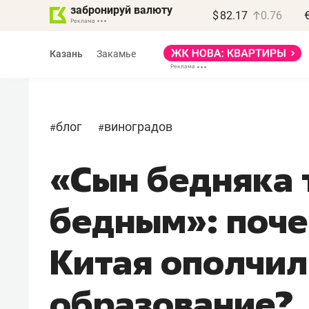
забронируй валюту
$
82.17
0.76
Казань
Закамье
блог
виноградов
#
#
«Сын бедняка 
Василь Мазитов
МАРТ
бедным»: поче
«Не зная местных
правил, бизнес может
Китая ополчил
потерять минимум
полгода»
образование?
Как бизнесу выйти на зарубежные