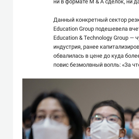
ни в формате M & A сделок, ни 
Данный конкретный сектор резк
Education Group подешевела вчет
Education & Technology Group — 
индустрия, ранее капитализиро
обвалилась в цене до куда боле
повис безмолвный вопль: «За чт