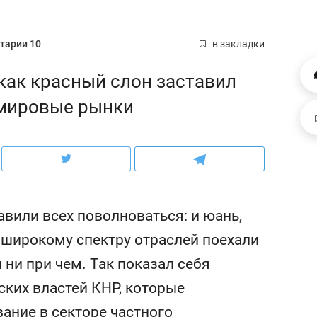
ов и
о трехкратном росте цен, дотошных
школьной формы о конт
клиентах и чудных запросах мастеров
налогах и развитии без 
тарии 10
в закладки
как красный слон заставил
 мировые рынки
авили всех поволноваться: и юань,
о широкому спектру отраслей поехали
ндуем
Рекомендуем
 ни при чем. Так показал себя
мер до квартиры и Face
Опыт выживания в дик
ских властей КНР, которые
сто ключа: какой будет
природе, работа
асность в ЖК «Нова»
с ментальным и физич
ание в секторе частного