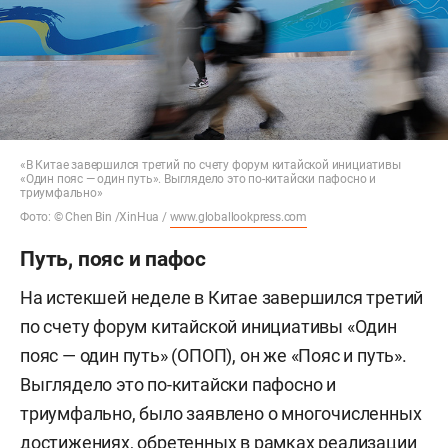
«В Китае завершился третий по счету форум китайской инициативы
«Один пояс — один путь». Выглядело это по-китайски пафосно и
триумфально»
Фото: © Chen Bin /XinHua /
www.globallookpress.com
Путь, пояс и пафос
На истекшей неделе в Китае завершился третий
по счету форум китайской инициативы «Один
пояс — один путь» (ОПОП), он же «Пояс и путь».
Выглядело это по-китайски пафосно и
триумфально, было заявлено о многочисленных
достижениях, обретенных в рамках реализации