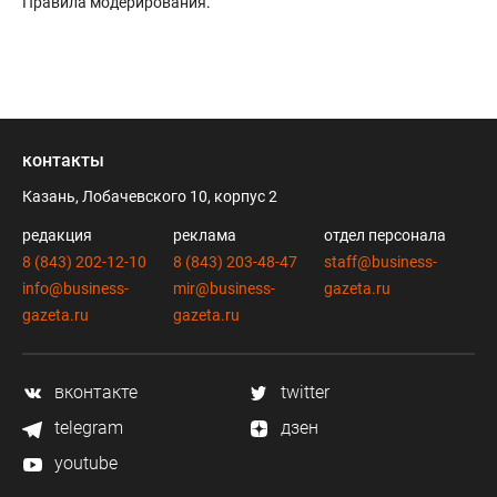
Правила модерирования
.
контакты
Казань, Лобачевского 10, корпус 2
редакция
реклама
отдел персонала
8 (843) 202-12-10
8 (843) 203-48-47
staff@business-
info@business-
mir@business-
gazeta.ru
gazeta.ru
gazeta.ru
вконтакте
twitter
telegram
дзен
youtube