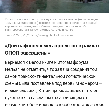
Китай прямо заявляет, что он нуждается в наземном (не зависящем от
возможных блокировок) способе доставки своих грузов на богатый
европейский рынок, но проблема в том, что Европа не особо
заинтересована в таком плотном сотрудничестве
Фото: © Tang Yi /XinHua /
www.globallookpress.com
«Дни пафосных мегапроектов в рамках
ОПОП завершены»
Вернемся к Белой книге и итогам форума.
Нельзя не отметить, что задача создания той
самой трансконтинентальной логистической
схемы была поставлена под первым номером —
иными словами, Китай прямо заявляет, что он
нуждается в наземном (не зависящем от
возможных блокировок) способе доставки своих