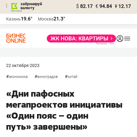
забронируй
$
82.17
€
94.84
¥
12.17
валюту
19.6°
21.3°
Казань
Москва
22 октября 2023
#
#
#
экономика
виноградов
китай
«Дни пафосных
мегапроектов инициативы
«Один пояс – один
путь» завершены»