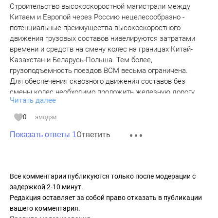
Строительство высокоскоростной магистрали между
Китаем и Европой через Россию нецелесообразно -
потенциальные преимущества высокоскоростного
движения грузовых составов нивелируются затратами
времени и средств на смену колес на границах Китай-
Казахстан и Беларусь-Польша. Тем более,
грузоподъемность поездов ВСМ весьма ограничена.
Для обеспечения сквозного движения составов без
смены колес необходимо проложить железную дорогу
Читать далее
европейского стандарта, или же совмещённой колеи
(четырёхниточный путь), имеющий двойную колею -
0
эмодзи
европейского стандарта 1435 мм и российско-советского
Ответить
стандарта 1520 мм. Давлетшин Т.Г. Железнодорожная
Показать ответы 1
магистраль «Евразия»: проблемы и перспективы//
Проблемы современной экономики.-2019.- N 3 (71).-С.81-
85.
Все комментарии публикуются только после модерации с
задержкой 2-10 минут.
Редакция оставляет за собой право отказать в публикации
вашего комментария.