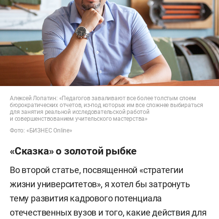
Алексей Лопатин: «Педагогов заваливают все более толстым слоем
бюрократических отчетов, из-под которых им все сложнее выбираться
для занятия реальной исследовательской работой
и совершенствованием учительского мастерства»
Фото: «БИЗНЕС Online»
«Сказка» о золотой рыбке
Во второй статье, посвященной «стратегии
жизни университетов», я хотел бы затронуть
тему развития кадрового потенциала
отечественных вузов и того, какие действия для