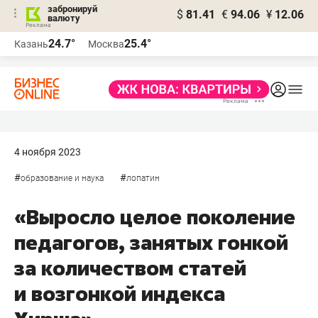
забронируй
$
81.41
€
94.06
¥
12.06
валюту
24.7°
25.4°
Казань
Москва
4 ноября 2023
#
#
образование и наука
лопатин
«Выросло целое поколение
педагогов, занятых гонкой
за количеством статей
и возгонкой индекса