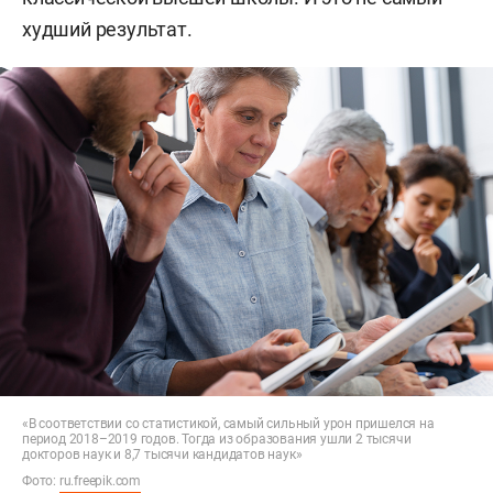
худший результат.
«В соответствии со статистикой, самый сильный урон пришелся на
период 2018–2019 годов. Тогда из образования ушли 2 тысячи
докторов наук и 8,7 тысячи кандидатов наук»
Фото:
ru.freepik.com