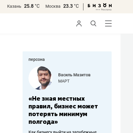
25.8
°С
23.3
°С
Казань
Москва
персона
еменова
Василь Мазитов
»
МАРТ
а: работа
«Не зная местных
«Мне лу
ечься
правил, бизнес может
не зара
вствовать
потерять минимум
чем пот
полгода»
репутац
пошиву
Как бизнесу выйти на зарубежные
Владелец от