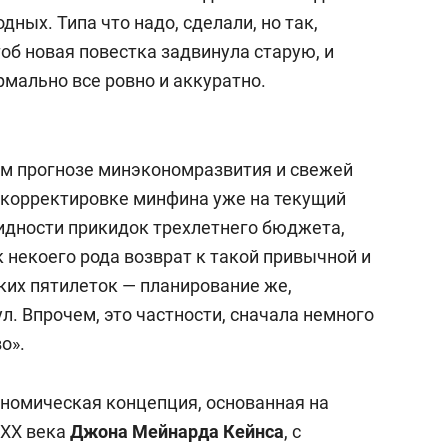
ных. Типа что надо, сделали, но так,
тоб новая повестка задвинула старую, и
рмально все ровно и аккуратно.
вом прогнозе минэкономразвития и свежей
корректировке минфина уже на текущий
алидности прикидок трехлетнего бюджета,
 некоего рода возврат к такой привычной и
ких пятилеток — планирование же,
ул. Впрочем, это частности, сначала немного
о».
ономическая концепция, основанная на
 XX века
Джона
Мейнарда
Кейнса
, с