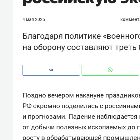
рынки, почему надо знать аксакал
чем интересен Оман?
4 мая 2025
коммент
Благодаря политике «военног
на оборону составляют треть
Поздно вечером накануне празднико
РФ скромно поделились с россияна
Рекомендуем
Рекоме
и прогнозами. Падение наблюдается 
Как ГК «МИР ГРУПП» и ВТБ
150 ка
от добычи полезных ископаемых до г
создают оазис жилого
ID вме
комфорта под Казанью
безоп
росту в обрабатывающей промышлен