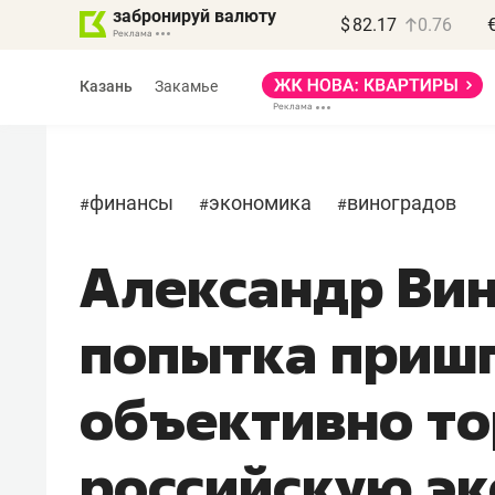
забронируй валюту
$
82.17
0.76
Казань
Закамье
финансы
экономика
виноградов
#
#
#
Александр Вин
Василь Мазитов
МАРТ
попытка приш
«Не зная местных
правил, бизнес может
объективно т
потерять минимум
полгода»
российскую э
Как бизнесу выйти на зарубежные