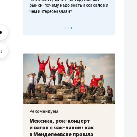
рафакте,
рынки, почему надо знать аксакалов и
о трехкратно
кредитов
чем интересен Оман?
клиентах и ч
Рекомендуем
Рекоме
ой
Мексика, рок-концерт
«Прор
и вагон с чак-чаком: как
30 ме
еским
в Менделеевске прошла
лечит