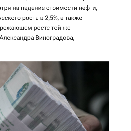
состоянием как основа
отря на падение стоимости нефти,
антихрупких команд
ского роста в 2,5%, а также
ережающем росте той же
 Александра Виноградова,