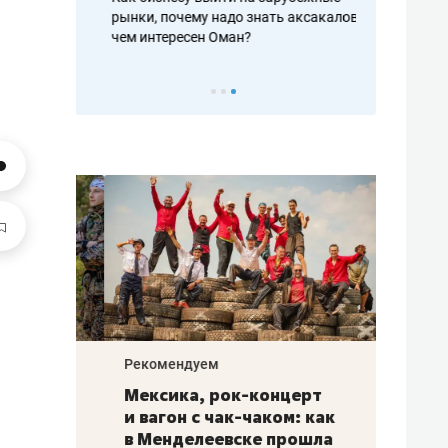
рафакте,
рынки, почему надо знать аксакалов и
о трехкратно
кредитов
чем интересен Оман?
клиентах и ч
Рекомендуем
Рекоме
ой
Мексика, рок-концерт
«Прор
и вагон с чак-чаком: как
30 ме
еским
в Менделеевске прошла
лечит