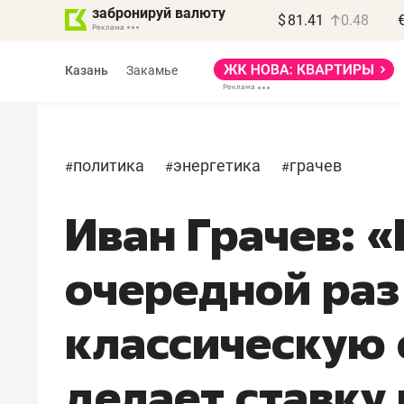
забронируй валюту
$
81.41
0.48
Казань
Закамье
политика
энергетика
грачев
#
#
#
Иван Грачев: «
Василь Мазитов
МАРТ
очередной раз
«Не зная местных
правил, бизнес может
классическую 
потерять минимум
полгода»
делает ставку
Как бизнесу выйти на зарубежные