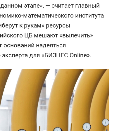
состоянием как основа
данном этапе», — считает главный
антихрупких команд
ономико-математического института
иберут к рукам» ресурсы
сийского ЦБ мешают «вылечить»
т оснований надеяться
 эксперта для «БИЗНЕС Online».