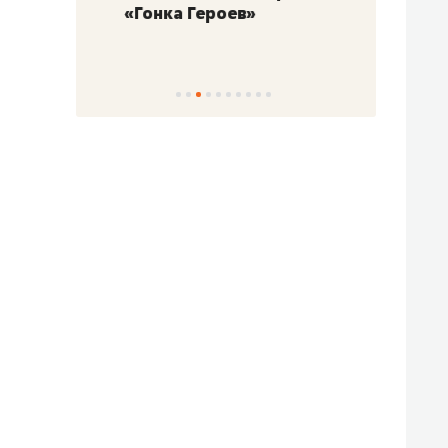
«Гонка Героев»
Казан