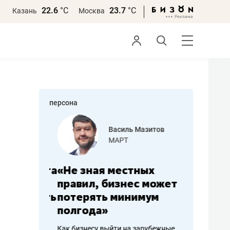
22.6
°С
23.7
°С
Казань
Москва
персона
еменова
Василь Мазитов
»
МАРТ
а: работа
«Не зная местных
«Мне лу
ечься
правил, бизнес может
не зара
вствовать
потерять минимум
чем пот
полгода»
репутац
пошиву
Как бизнесу выйти на зарубежные
Владелец от