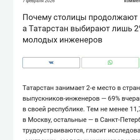
7 февраля 2026
коммен
рынки, почему надо знать аксакал
чем интересен Оман?
Почему столицы продолжают 
а Татарстан выбирают лишь 2
молодых инженеров
Татарстан занимает 2-е место в стра
выпускников-инженеров — 69% вчера
в своей республике. Тем не менее 1
Рекомендуем
Рекоме
в Москву, остальные — в Санкт-Петер
Как ГК «МИР ГРУПП» и ВТБ
150 ка
трудоустраиваются, гласит исследов
создают оазис жилого
ID вме
комфорта под Казанью
безоп