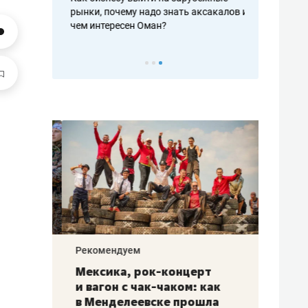
рафакте,
рынки, почему надо знать аксакалов и
о трехкратно
кредитов
чем интересен Оман?
клиентах и ч
Рекомендуем
Рекоме
ой
Мексика, рок-концерт
«Прор
и вагон с чак-чаком: как
30 ме
еским
в Менделеевске прошла
лечит