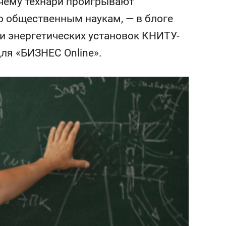
чему технари проигрывают
состоянием как основа
антихрупких команд
о общественным наукам, — в блоге
и энергетических установок КНИТУ-
ля «БИЗНЕС Online».