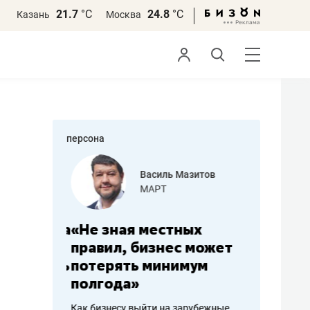
21.7
°С
24.8
°С
Казань
Москва
персона
еменова
Василь Мазитов
»
МАРТ
а: работа
«Не зная местных
«Мне лу
ечься
правил, бизнес может
не зара
вствовать
потерять минимум
чем пот
полгода»
репутац
пошиву
Как бизнесу выйти на зарубежные
Владелец от