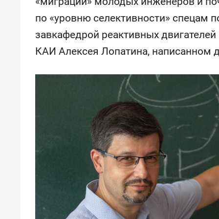
«миграции» молодых инженеров и по
по «уровню селективности» спецам п
завкафедрой реактивных двигателей 
КАИ Алексея Лопатина, написанном д