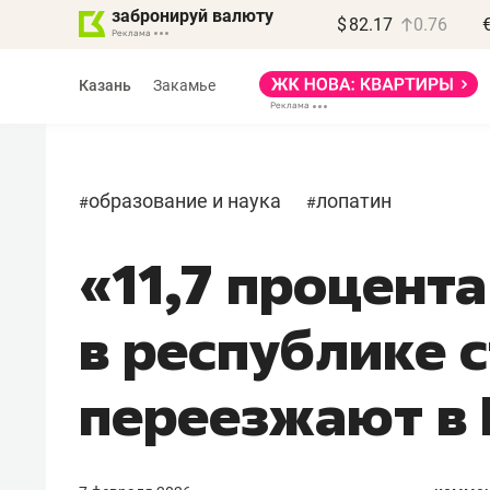
забронируй валюту
$
82.17
0.76
Казань
Закамье
образование и наука
лопатин
#
#
«11,7 процент
Василь Мазитов
МАРТ
в республике 
«Не зная местных
правил, бизнес может
переезжают в
потерять минимум
полгода»
Как бизнесу выйти на зарубежные