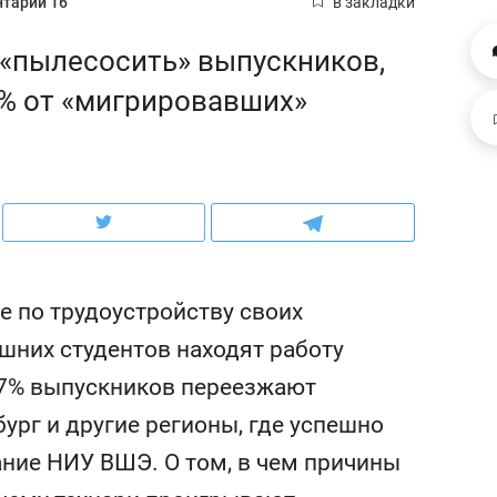
тарии 16
в закладки
ов и
о трехкратном росте цен, дотошных
школьной формы о конт
клиентах и чудных запросах мастеров
налогах и развитии без 
«пылесосить» выпускников,
% от «мигрировавших»
не по трудоустройству своих
шних студентов находят работу
1,7% выпускников переезжают
ндуем
Рекомендуем
бург и другие регионы, где успешно
мер до квартиры и Face
Опыт выживания в дик
ание НИУ ВШЭ. О том, в чем причины
сто ключа: какой будет
природе, работа
асность в ЖК «Нова»
с ментальным и физич