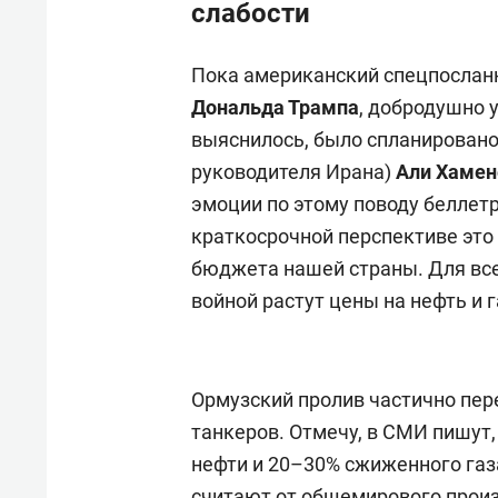
слабости
Пока американский спецпослан
Дональда Трампа
, добродушно 
выяснилось, было спланировано
руководителя Ирана)
Али Хамен
эмоции по этому поводу беллетр
краткосрочной перспективе это 
бюджета нашей страны. Для всег
войной растут цены на нефть и г
Ормузский пролив частично пере
танкеров. Отмечу, в СМИ пишут,
нефти и 20–30% сжиженного газа
считают от общемирового произ