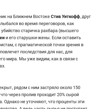
ник на Ближнем Востоке
Стив Уиткофф
, друг
улыбался во время переговоров, как
 убийство старичка рахбара (высшего
еи
и его старушки-жены. Если оставить
истам, с прагматической точки зрения в
повлечет последствия для нас, для
о мира. Мы уже видим, как в связи с
аз.
крыт, рядом с ним застряло около 150
 что через пролив проходит 20% сырой
. Однако не уточняют, что проценты эти
водства. А ведь часть сырья не поступает