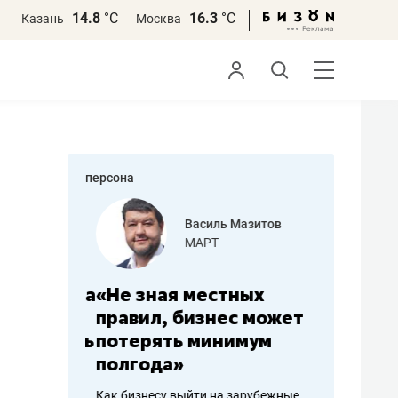
14.8
°С
16.3
°С
Казань
Москва
персона
еменова
Василь Мазитов
»
МАРТ
а: работа
«Не зная местных
«Мне лу
ечься
правил, бизнес может
не зара
вствовать
потерять минимум
чем пот
полгода»
репутац
пошиву
Как бизнесу выйти на зарубежные
Владелец от