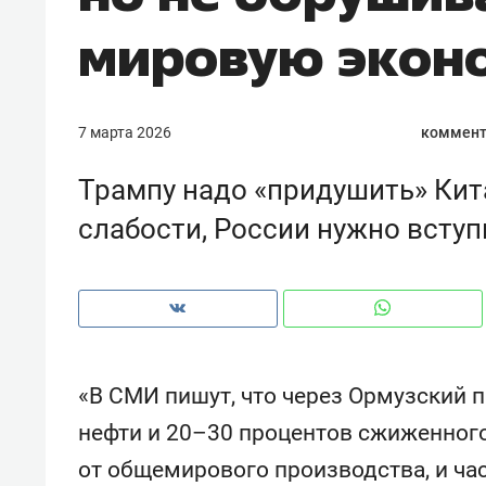
рынки, почему надо знать аксакал
мировую экон
чем интересен Оман?
7 марта 2026
коммент
Трампу надо «придушить» Кита
слабости, России нужно вступ
«В СМИ пишут, что через Ормузский 
Рекомендуем
Рекоме
Как ГК «МИР ГРУПП» и ВТБ
150 ка
нефти и 20–30 процентов сжиженного
создают оазис жилого
ID вме
от общемирового производства, и час
комфорта под Казанью
безоп