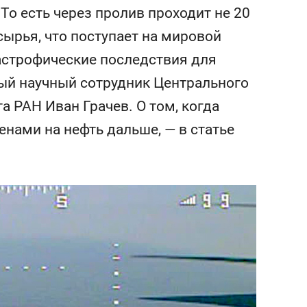
состоянием как основа
То есть через пролив проходит не 20
антихрупких команд
сырья, что поступает на мировой
астрофические последствия для
ный научный сотрудник Центрального
 РАН Иван Грачев. О том, когда
енами на нефть дальше, — в статье