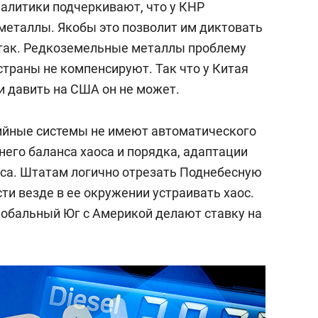
налитики подчеркивают, что у КНР
еталлы. Якобы это позволит им диктовать
е так. Редкоземельные металлы проблему
страны не компенсируют. Так что у Китая
 давить на США он не может.
тийные системы не имеют автоматического
него баланса хаоса и порядка, адаптации
са. Штатам логично отрезать Поднебесную
сти везде в ее окружении устраивать хаос.
лобальный Юг с Америкой делают ставку на