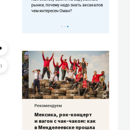
рафакте,
рынки, почему надо знать аксакалов и
о трехкратно
кредитов
чем интересен Оман?
клиентах и ч
Рекомендуем
Рекоме
ой
Мексика, рок-концерт
«Прор
и вагон с чак-чаком: как
30 ме
еским
в Менделеевске прошла
лечит