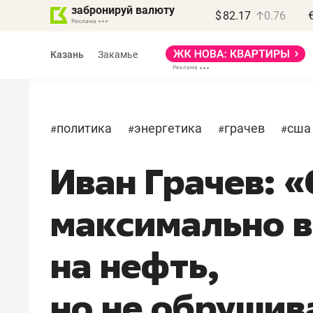
забронируй валюту
$
82.17
0.76
Казань
Закамье
политика
энергетика
грачев
сша
#
#
#
#
Иван Грачев: 
Василь Мазитов
МАРТ
максимально 
«Не зная местных
правил, бизнес может
на нефть,
потерять минимум
полгода»
но не обруши
Как бизнесу выйти на зарубежные