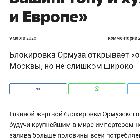
и Европе»
9 марта 2026
комментарии 
Блокировка Ормуза открывает «
Москвы, но не слишком широко
Главной жертвой блокировки Ормузского 
Рекомендуем
Рекомендуем
150 камер до квартиры и Face
Опыт выжи
будучи крупнейшим в мире импортером не
ID вместо ключа: какой будет
природе, 
залива больше половины всей потребляем
безопасность в ЖК «Нова»
с ментальн