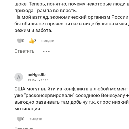
шоке. Теперь, понятно, почему некоторые люди 
поднимет цены на свои товары в соответствии 
прихода Трампа во власть.
примерно процентов так на 15-30%. Россия буде
На мой взгляд, экономический организм России 
таким же ценам. И в принципе вся мировая эко
бы обильное горячее питье в виде бульона и ча
если все это будет надолго. В свое время цена н
режим и забота.
баррель. И цены на многие товары были тоже ины
повышения цены на нефть. По-простому, меньше б
0
3
эмодзи
поездах. А значит меньше выбросов в атмосферу
булочкой ездит на авто, пожирающий бензин от
Ответить
Но вот вопрос, а Россия выиграет от такого повы
первых, санкций никто не собирается снимать. 
neHgeJlb
блокировать. Европа точно не возобновить покуп
13 Марта
15:16
покупает российскую нефть, но туда и так поступ
США могут выйти из конфликта в любой момент - 
танкерами. Больше вряд ли Россия сможет нарас
уже "расконсервировали" соседнюю Венесуэлу + 
цены на товары Россию ждут, особенно из Китая
выгодно развивать там добычу т.к. спрос низкий
мотивация...
0
эмодзи