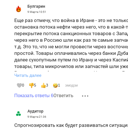
Булгарин
9 Марта
10:51
Еще раз отмечу, что война в Иране - это не тол
остановка потока нефти через него, что в какой-
перекрытие потока санкционных товаров с Запа
через него в Россию шли как раз те самые запча
т.д. Это то, что не могли провести через восточ
простой. Товары оплачивались через банки Дуба
далее сухопутным путем по Ирану и через Каспи
товары, типа микрочипов или запчастей шли уже
России через фирм-посредников. Не зря же в Ду
Читать далее
россиян.
0
5
3
1
эмодзи
И еще. Из-за роста цен на нефть вся мировая эк
Ответить
Показать ответы 6
об энергетики Китая, как основной мировой пр
энергетическая структура производства электроэ
Аудитор
63,2%, ГЭС – 14,1%, АЭС – 4,5%, ВЭС – 9,8%, СЭС 
9 Марта
21:36
производстве первичной энергии составила – 6,
Спрогнозировать как будет развиваться ситуаци
поднимется даже в два или в три раза, то это не