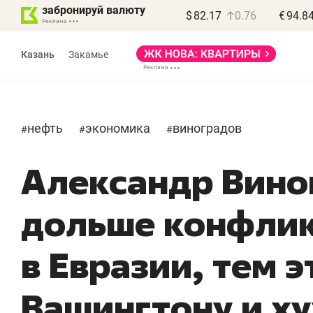
забронируй валюту
$
82.17
0.76
€
94.8
Казань
Закамье
нефть
экономика
виноградов
#
#
#
Александр Вино
дольше конфли
в Евразии, тем 
Вашингтону и х