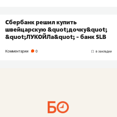
Сбербанк решил купить
швейцарскую &quot;дочку&quot;
&quot;ЛУКОЙЛа&quot; - банк SLB
Комментарии
0