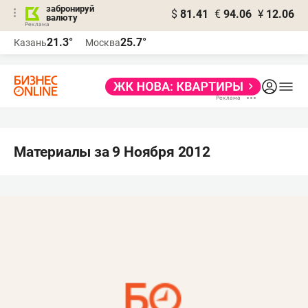
забронируй
$
81.41
€
94.06
¥
12.06
валюту
21.3°
25.7°
Казань
Москва
Материалы за 9 Ноября 2012