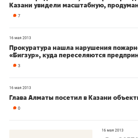
Казани увидели масштабную, продуман
рынки, почему надо знать аксакалов и
о 
чем интересен Оман?
кл
7
16 мая 2013
Прокуратура нашла нарушения пожарн
«Бигзур», куда переселяются предпри
3
16 мая 2013
Глава Алматы посетил в Казани объек
0
Рекомендуем
Рекомендуем
Как ГК «МИР ГРУПП» и ВТБ
150 камер 
создают оазис жилого
ID вместо 
16 мая 2013
комфорта под Казанью
безопаснос