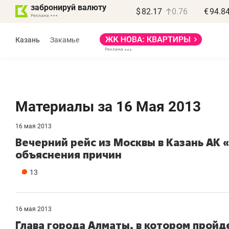
забронируй валюту
$
82.17
0.76
€
94.8
Казань
Закамье
Материалы за 16 Мая 2013
16 мая 2013
Василь Мазитов
Вечерний рейс из Москвы в Казань АК 
МАРТ
объяснения причин
«Не зная местных
«
13
правил, бизнес может
н
потерять минимум
ч
полгода»
р
16 мая 2013
Глава города Алматы, в котором пройд
Как бизнесу выйти на зарубежные
Вл