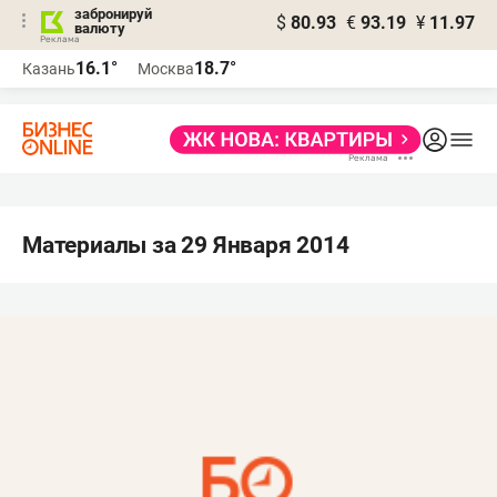
забронируй
$
80.93
€
93.19
¥
11.97
валюту
16.1°
18.7°
Казань
Москва
Материалы за 29 Января 2014