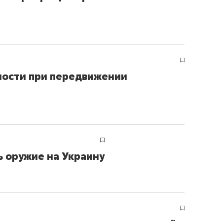
ов и
о трехкратном росте цен, дотошных
школьной формы о конт
клиентах и чудных запросах мастеров
налогах и развитии без 
ности при передвижении
ь оружие на Украину
ндуем
Рекомендуем
мер до квартиры и Face
Опыт выживания в дик
сто ключа: какой будет
природе, работа
асность в ЖК «Нова»
с ментальным и физич