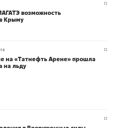
 МАГАТЭ возможность
в Крыму
014
е на «Татнефть Арене» прошла
а на льду
коления в Вооруженные силы