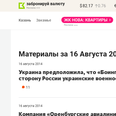
забронируй валюту
$
82.17
0.76
Казань
Закамье
Материалы за 16 Августа 2
16 августа 2014
Василь Мазитов
Украина предположила, что «Боин
МАРТ
сторону России украинские военн
«Не зная местных
11
правил, бизнес может
потерять минимум
полгода»
16 августа 2014
Компания «Оренбургские авиалини
Как бизнесу выйти на зарубежные