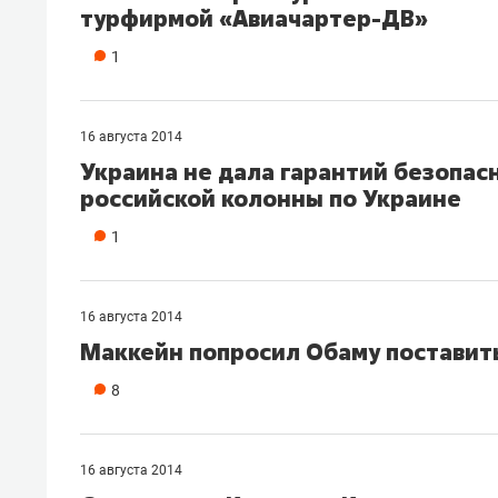
турфирмой «Авиачартер-ДВ»
рынки, почему надо знать аксакал
чем интересен Оман?
1
16 августа 2014
Украина не дала гарантий безопас
российской колонны по Украине
1
16 августа 2014
Маккейн попросил Обаму поставит
8
Рекомендуем
Рекоме
Как ГК «МИР ГРУПП» и ВТБ
150 ка
создают оазис жилого
ID вме
16 августа 2014
комфорта под Казанью
безоп