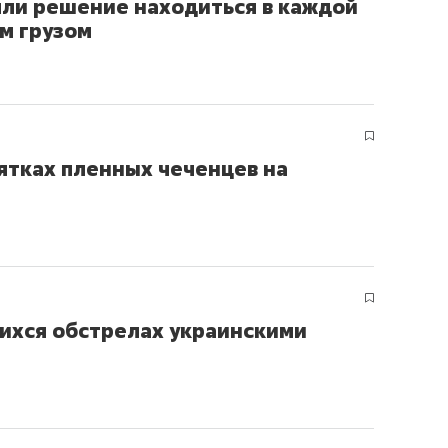
яли решение находиться в каждой
состоянием как основа
м грузом
антихрупких команд
ятках пленных чеченцев на
ихся обстрелах украинскими