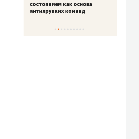
«Гонка Героев»
Казан