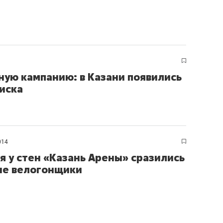
ную кампанию: в Казани появились
иска
014
я у стен «Казань Арены» сразились
ые велогонщики