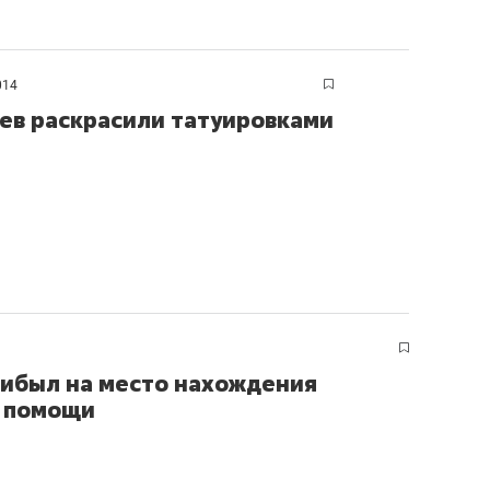
014
ев раскрасили татуировками
рибыл на место нахождения
й помощи