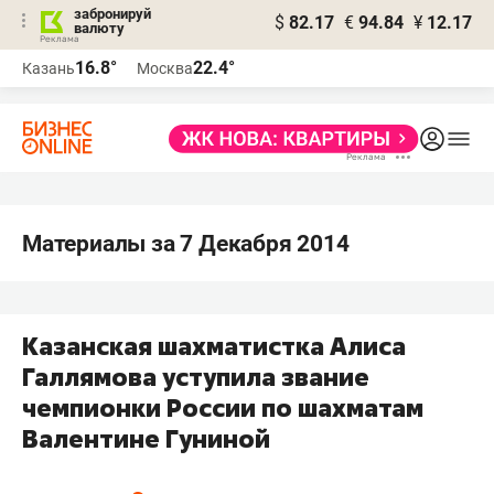
забронируй
$
82.17
€
94.84
¥
12.17
валюту
16.8°
22.4°
Казань
Москва
Материалы за 7 Декабря 2014
Казанская шахматистка Алиса
Галлямова уступила звание
чемпионки России по шахматам
Валентине Гуниной