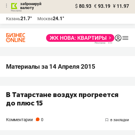
забронируй
$
80.93
€
93.19
¥
11.97
валюту
21.7°
24.1°
Казань
Москва
Материалы за 14 Апреля 2015
В Татарстане воздух прогреется
до плюс 15
Комментарии
0