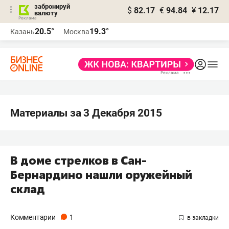
забронируй
$
82.17
€
94.84
¥
12.17
валюту
20.5°
19.3°
Казань
Москва
Материалы за 3 Декабря 2015
В доме стрелков в Сан-
Бернардино нашли оружейный
склад
Комментарии
1