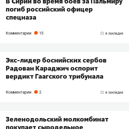
В Сирии во время боев за Пальмиру
погиб российский офицер
спецназа
Комментарии
15
Экс-лидер боснийских сербов
Радован Караджич оспорит
вердикт Гаагского трибунала
Комментарии
2
Зеленодольский молкомбинат
покупает сыродельное