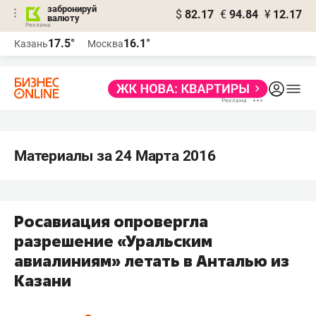
забронируй
$
82.17
€
94.84
¥
12.17
валюту
17.5°
16.1°
Казань
Москва
Материалы за 24 Марта 2016
Росавиация опровергла
разрешение «Уральским
авиалиниям» летать в Анталью из
Казани