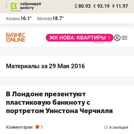
забронируй
$
80.93
€
93.19
¥
11.97
валюту
16.1°
18.7°
Казань
Москва
Материалы за 29 Мая 2016
В Лондоне презентуют
пластиковую банкноту с
портретом Уинстона Черчилля
Комментарии
1