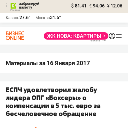
забронируй
$
81.41
€
94.06
¥
12.06
валюту
27.6°
31.5°
Казань
Москва
Материалы за 16 Января 2017
ЕСПЧ удовлетворил жалобу
лидера ОПГ «Боксеры» о
компенсации в 5 тыс. евро за
бесчеловечное обращение