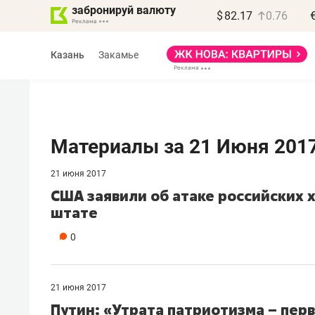
забронируй валюту
$
82.17
0.76
Казань
Закамье
Материалы за 21 Июня 201
21 июня 2017
Василь Мазитов
США заявили об атаке российских х
МАРТ
штате
«Не зная местных
0
правил, бизнес может
потерять минимум
полгода»
21 июня 2017
Путин: «Утрата патриотизма – пер
Как бизнесу выйти на зарубежные