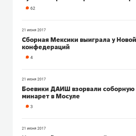
рынки, почему надо знать аксакал
62
чем интересен Оман?
21 июня 2017
Сборная Мексики выиграла у Новой
конфедераций
4
21 июня 2017
Боевики ДАИШ взорвали соборную 
минарет в Мосуле
3
Рекомендуем
Рекоме
Как ГК «МИР ГРУПП» и ВТБ
150 ка
создают оазис жилого
ID вме
21 июня 2017
комфорта под Казанью
безоп