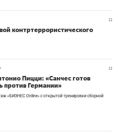
авой контртеррористического
7
нтонио Пицци: «Санчес готов
ь против Германии»
аж «БИЗНЕС Online» с открытой тренировки сборной