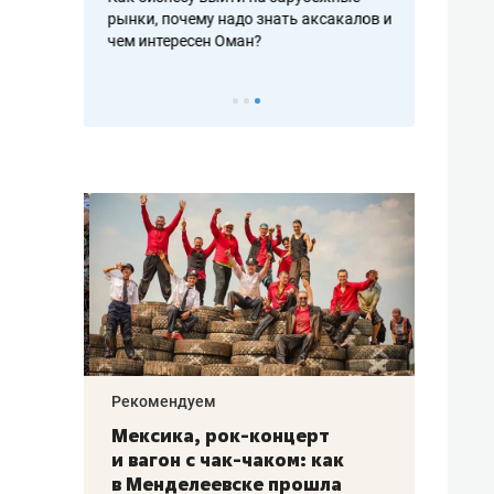
рафакте,
рынки, почему надо знать аксакалов и
о трехкратно
кредитов
чем интересен Оман?
клиентах и ч
Рекомендуем
Рекоме
ой
Мексика, рок-концерт
«Прор
и вагон с чак-чаком: как
30 ме
еским
в Менделеевске прошла
лечит