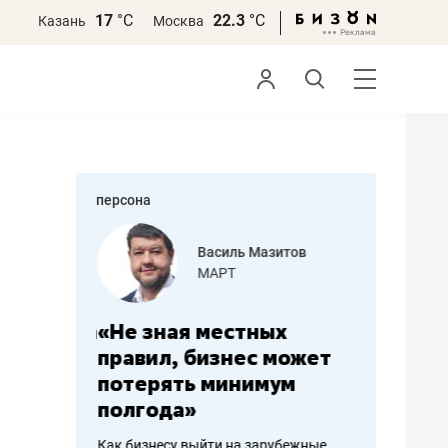
17
°С
22.3
°С
Казань
Москва
персона
еменова
Василь Мазитов
»
МАРТ
а: работа
«Не зная местных
«Мне лу
ечься
правил, бизнес может
не зара
вствовать
потерять минимум
чем пот
полгода»
репутац
пошиву
Как бизнесу выйти на зарубежные
Владелец от