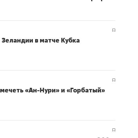
ов и
о трехкратном росте цен, дотошных
школьной формы о конт
клиентах и чудных запросах мастеров
налогах и развитии без 
 Зеландии в матче Кубка
мечеть «Ан-Нури» и «Горбатый»
ндуем
Рекомендуем
мер до квартиры и Face
Опыт выживания в дик
сто ключа: какой будет
природе, работа
асность в ЖК «Нова»
с ментальным и физич