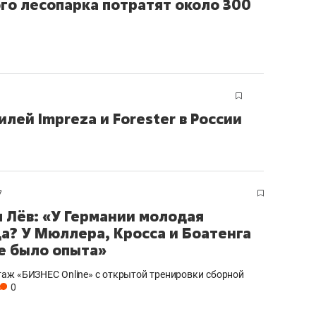
ого лесопарка потратят около 300
состоянием как основа
антихрупких команд
илей Impreza и Forester в России
7
 Лёв: «У Германии молодая
а? У Мюллера, Кросса и Боатенга
е было опыта»
аж «БИЗНЕС Online» с открытой тренировки сборной
0