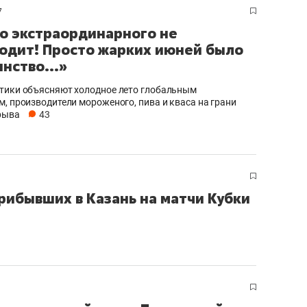
7
о экстраординарного не
одит! Просто жарких июней было
нство...»
тики объясняют холодное лето глобальным
м, производители мороженого, пива и кваса на грани
рыва
43
прибывших в Казань на матчи Кубки