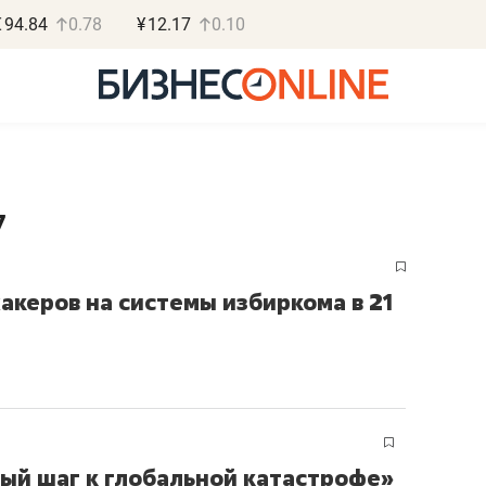
€
94.84
0.78
¥
12.17
0.10
7
Роман Ободец
Дарья С
акеров на системы избиркома в 21
«Готовые решения»
«Бросско
«Мне лучше
«Мама говорил
не заработать вообще,
помогает отвл
чем потерять
от болезни, чу
репутацию»
себя живой»
вый шаг к глобальной катастрофе»
Владелец отделочной фирмы
Наследница бизнеса по 