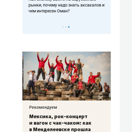
рафакте,
рынки, почему надо знать аксакалов и
о трехкратно
кредитов
чем интересен Оман?
клиентах и ч
Рекомендуем
Рекоме
ой
Мексика, рок-концерт
«Прор
и вагон с чак-чаком: как
30 ме
еским
в Менделеевске прошла
лечит