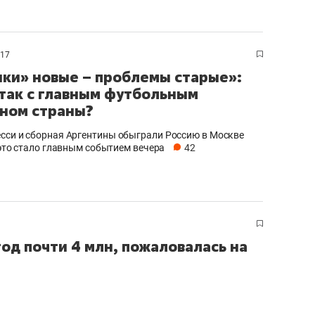
состоянием как основа
антихрупких команд
017
ки» новые – проблемы старые»:
 так с главным футбольным
ном страны?
сси и сборная Аргентины обыграли Россию в Москве
е это стало главным событием вечера
42
год почти 4 млн, пожаловалась на