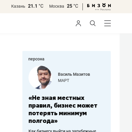
21.1
°С
25
°С
Казань
Москва
персона
еменова
Василь Мазитов
»
МАРТ
а: работа
«Не зная местных
«Мне лу
ечься
правил, бизнес может
не зара
вствовать
потерять минимум
чем пот
полгода»
репутац
пошиву
Как бизнесу выйти на зарубежные
Владелец от