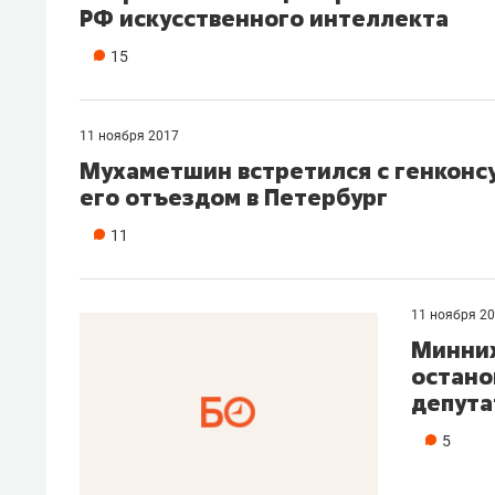
РФ искусственного интеллекта
рынки, почему надо знать аксакал
чем интересен Оман?
15
11 ноября 2017
Мухаметшин встретился с генконсу
его отъездом в Петербург
11
11 ноября 2
Минних
остано
депута
Рекомендуем
Рекоме
Как ГК «МИР ГРУПП» и ВТБ
150 ка
5
создают оазис жилого
ID вме
комфорта под Казанью
безоп