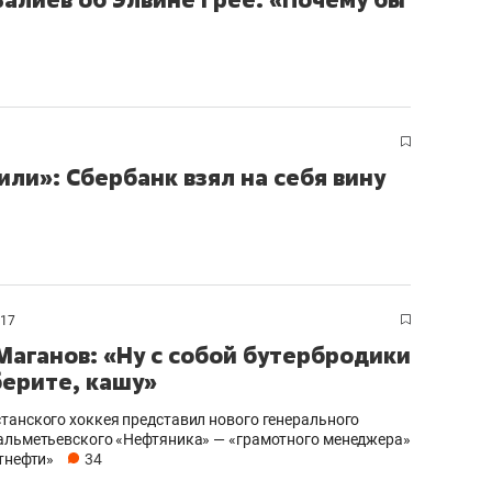
ли»: Сбербанк взял на себя вину
017
Маганов: «Ну с собой бутербродики
берите, кашу»
танского хоккея представил нового генерального
альметьевского «Нефтяника» — «грамотного менеджера»
атнефти»
34