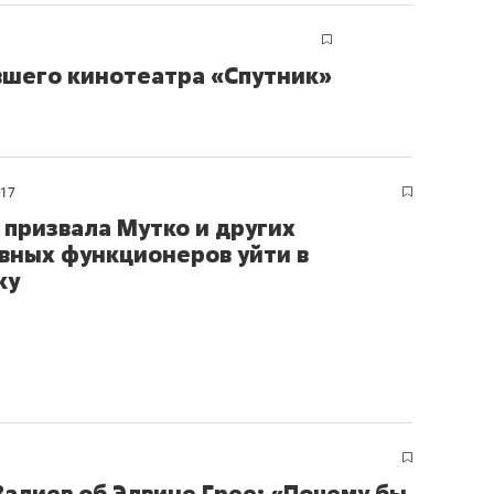
ывшего кинотеатра «Спутник»
017
 призвала Мутко и других
вных функционеров уйти в
ку
алиев об Элвине Грее: «Почему бы