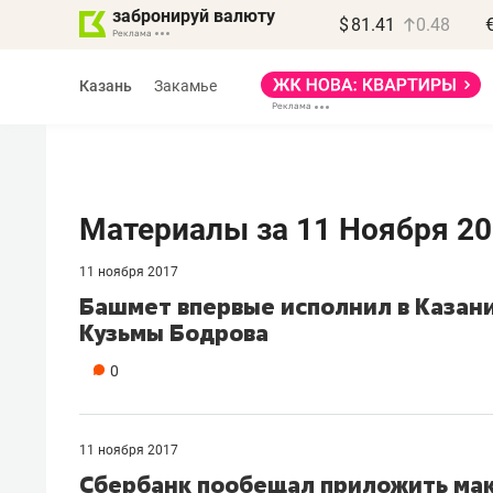
забронируй валюту
$
81.41
0.48
Казань
Закамье
Материалы за 11 Ноября 2
11 ноября 2017
Василь Мазитов
Башмет впервые исполнил в Казани
МАРТ
Кузьмы Бодрова
«Не зная местных
0
правил, бизнес может
потерять минимум
полгода»
11 ноября 2017
​Сбербанк пообещал приложить ма
Как бизнесу выйти на зарубежные