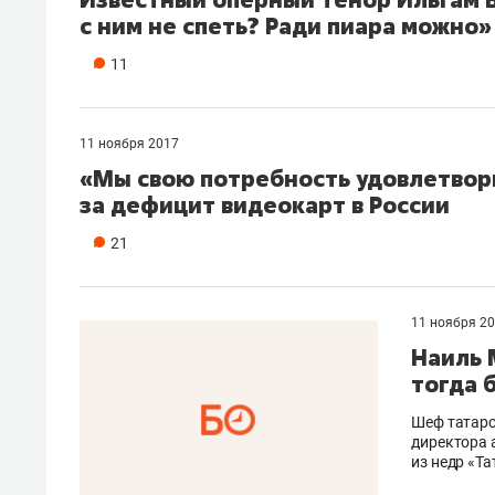
с ним не спеть? Ради пиара можно»
11
11 ноября 2017
«Мы свою потребность удовлетвори
за дефицит видеокарт в России
21
11 ноября 2
Наиль 
тогда 
Шеф татарс
директора 
из недр «Т